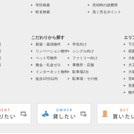
学区検索
売却時の諸費用
町名検索
高く売るポイント
こだわりから探す
エリ
円
新築・築浅物件
学生向け
下
円
リノベーション物件
シングル向け
祇
円
ペット可物件
ファミリー向け
大
円
敷金・礼金ゼロ
事務所・店舗
大
インターネット無料
駐車場2台
大
徒歩10分以内
駐車場・その他
宮
吾
柳