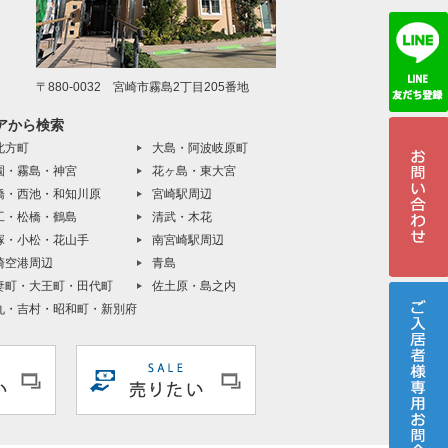
〒880-0032 宮崎市霧島2丁目205番地
アから検索
北方町
大島・阿波岐原町
園・霧島・神宮
花ヶ島・東大宮
橋・西池・和知川原
宮崎駅周辺
工・松橋・鶴島
清武・木花
塚・小松・花山手
南宮崎駅周辺
崎空港周辺
青島
妻町・大王町・田代町
佐土原・島之内
丸・吉村・昭和町・新別府