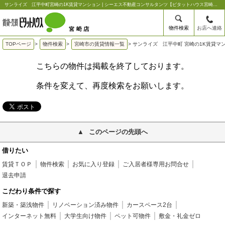
サンライズ 江平中町宮崎の1K賃貸マンション | シーエス不動産コンサルタンツ【ピタットハウス宮崎店】
物件検索
お店へ連絡
TOPページ
>
物件検索
>
宮崎市の賃貸情報一覧
>
サンライズ 江平中町 宮崎の1K賃貸マ
こちらの物件は掲載を終了しております。
条件を変えて、再度検索をお願いします。
このページの先頭へ
借りたい
賃貸ＴＯＰ
物件検索
お気に入り登録
ご入居者様専用お問合せ
退去申請
こだわり条件で探す
新築・築浅物件
リノベーション済み物件
カースペース2台
インターネット無料
大学生向け物件
ペット可物件
敷金・礼金ゼロ