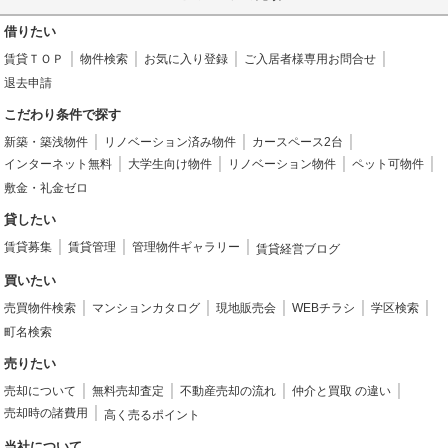
借りたい
賃貸ＴＯＰ
物件検索
お気に入り登録
ご入居者様専用お問合せ
退去申請
こだわり条件で探す
新築・築浅物件
リノベーション済み物件
カースペース2台
インターネット無料
大学生向け物件
リノベーション物件
ペット可物件
敷金・礼金ゼロ
貸したい
賃貸募集
賃貸管理
管理物件ギャラリー
賃貸経営ブログ
買いたい
売買物件検索
マンションカタログ
現地販売会
WEBチラシ
学区検索
町名検索
売りたい
売却について
無料売却査定
不動産売却の流れ
仲介と買取 の違い
売却時の諸費用
高く売るポイント
当社について