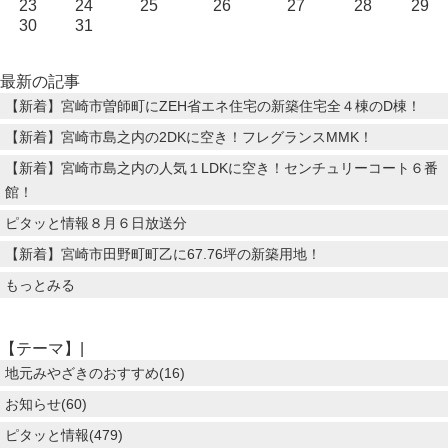
23
24
25
26
27
28
29
30
31
最新の記事
【新着】宮崎市曽師町にZEH省エネ住宅の新築住宅全４棟のD棟！
【新着】宮崎市島之内の2DKに空き！フレグランスMMK！
【新着】宮崎市島之内の人気１LDKに空き！センチュリーコート６番
館！
ピタッと情報８月６日放送分
【新着】宮崎市田野町町乙に67.76坪の新築用地！
もっとみる
【テーマ】|
地元みやざきのおすすめ(16)
お知らせ(60)
ピタッと情報(479)