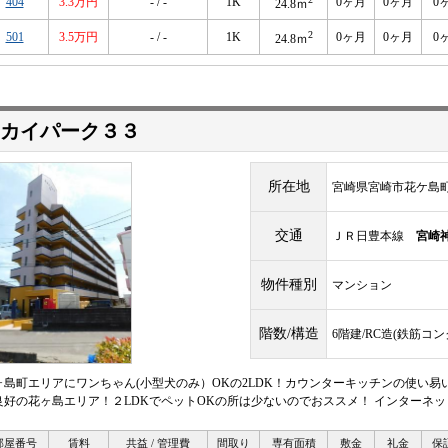
404
3.3万円
- / -
1K
0ヶ月
0ヶ月
0
24.8ｍ
2
501
3.5万円
- / -
1K
0ヶ月
0ヶ月
0
24.8ｍ
カイパーク３３
所在地
宮崎県宮崎市花ケ島
交通
ＪＲ日豊本線
宮崎
物件種別
マンション
階数/構造
6階建/RC造(鉄筋コ
ヶ島町エリアにワンちゃん(小型犬のみ）OKの2LDK！カウンターキッチンの使い
良好の花ヶ島エリア！２LDKでペットOKの所は少ないのでおススメ！ インターネット
部屋番号
賃料
共益 / 管理費
間取り
専有面積
敷金
礼金
保