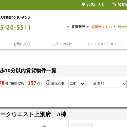
お気に入り
閲覧
賃貸管理
売買サイトへ
総合
お気に入り
スタッフ紹介
インフォメーション
歩10分以内賃貸物件一覧
78
157
件 (総部屋数：
件)
表示件数
ークウエスト上別府 A棟