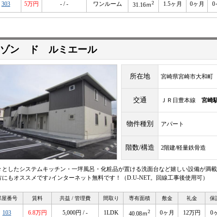
2
303
5万円
- / -
ワンルーム
1.5ヶ月
0ヶ月
0
31.16ｍ
ゾン ド ルミエール
所在地
宮崎県宮崎市大和町
交通
ＪＲ日豊本線
宮崎
物件種別
アパート
階数/構造
2階建/軽量鉄骨造
々としたシステムキッチン・一坪風呂・化粧品が置ける洗面台など嬉しい設備が満載
方にもオススメです♪インターネット無料です！（D.U-NET。回線工事後使用可）
部屋番号
賃料
共益 / 管理費
間取り
専有面積
敷金
礼金
保
2
103
6.8万円
5,000円 / -
1LDK
0ヶ月
12万円
0
40.08ｍ