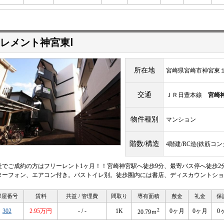
レメント神宮東Ⅰ
所在地
宮崎県宮崎市神宮東
交通
ＪＲ日豊本線
宮崎
物件種別
マンション
階数/構造
4階建/RC造(鉄筋コ
社でご成約の方はフリーレント1ヶ月！！宮崎神宮駅へ徒歩9分、最寄バス停へ徒歩2
ターフォン、エアコン付き。バストイレ別。徒歩圏内には書店、ディスカウントショ
部屋番号
賃料
共益 / 管理費
間取り
専有面積
敷金
礼金
保
2
302
2.95万円
- / -
1K
0ヶ月
0ヶ月
0
20.79ｍ