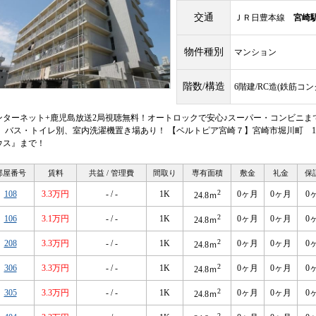
交通
ＪＲ日豊本線
宮崎
物件種別
マンション
階数/構造
6階建/RC造(鉄筋コ
ンターネット+鹿児島放送2局視聴無料！オートロックで安心♪スーパー・コンビニま
！ バス・トイレ別、室内洗濯機置き場あり！ 【ベルトピア宮崎７】宮崎市堀川町 
ウス』まで！
部屋番号
賃料
共益 / 管理費
間取り
専有面積
敷金
礼金
保
2
108
3.3万円
- / -
1K
0ヶ月
0ヶ月
0
24.8ｍ
2
106
3.1万円
- / -
1K
0ヶ月
0ヶ月
0
24.8ｍ
2
208
3.3万円
- / -
1K
0ヶ月
0ヶ月
0
24.8ｍ
2
306
3.3万円
- / -
1K
0ヶ月
0ヶ月
0
24.8ｍ
2
305
3.3万円
- / -
1K
0ヶ月
0ヶ月
0
24.8ｍ
2