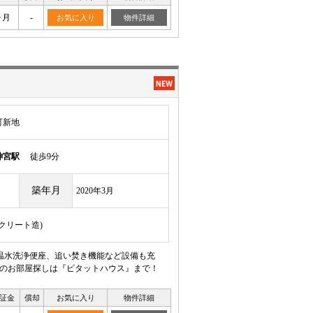
ヶ月
-
お気に入り
物件詳細
町新地
神宮駅
徒歩9分
築年月
2020年3月
ンクリート造)
温水洗浄便座、追い焚き機能など設備も充
貸のお部屋探しは『ピタットハウス』まで！
証金
償却
お気に入り
物件詳細