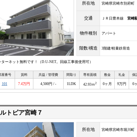
所在地
宮崎県宮崎市別府町
交通
ＪＲ日豊本線
宮崎
物件種別
アパート
階数/構造
3階建/軽量鉄骨造
ンターネット無料です！（D.U-NET。回線工事後使用可）
部屋番号
賃料
共益 / 管理費
間取り
専有面積
敷金
礼金
保
2
101
7.4万円
4,500円 / -
1LDK
0ヶ月
9万円
0
42.93ｍ
ルトピア宮崎７
所在地
宮崎県宮崎市堀川町