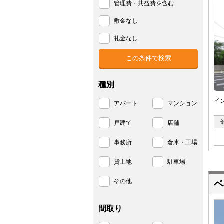
管理費・共益費を含む
敷金なし
礼金なし
種別
イ
アパート
マンション
戸建て
店舗
事務所
倉庫・工場
貸土地
駐車場
その他
ベ
間取り