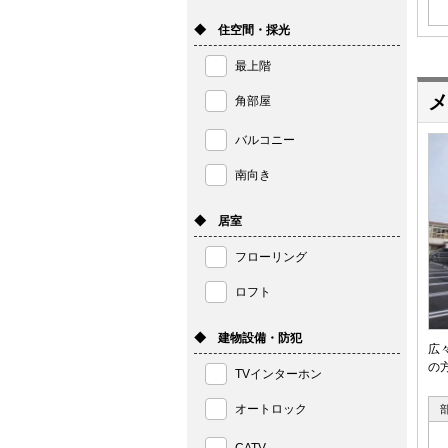
◆ 住空間・採光
最上階
メ
角部屋
バルコニー
南向き
◆ 居室
フローリング
ロフト
◆ 建物設備・防犯
広
の
TVインターホン
オートロック