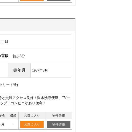
１丁目
神宮駅
徒歩8分
築年月
1987年8月
ンクリート造)
分と交通アクセス良好！温水洗浄便座、TVモ
ップ、コンビニがあり便利！
証金
償却
お気に入り
物件詳細
ヶ月
-
お気に入り
物件詳細