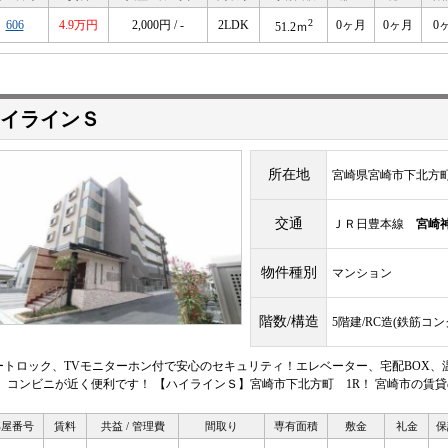
2
606
4.9万円
2,000円 / -
2LDK
0ヶ月
0ヶ月
0
51.2ｍ
イラインＳ
所在地
宮崎県宮崎市下北方
交通
ＪＲ日豊本線
宮崎
物件種別
マンション
階数/構造
5階建/RC造(鉄筋コ
ートロック、TVモニターホン付で安心のセキュリティ！エレベーター、宅配BOX、
！ コンビニが近く便利です！ 【ハイラインＳ】宮崎市下北方町 1R！ 宮崎市の賃
部屋番号
賃料
共益 / 管理費
間取り
専有面積
敷金
礼金
保