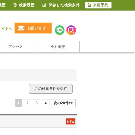
履歴
検索履歴
保存した検索条件
来店予約
サイトへ
アクセス
会社概要
この検索条件を保存
1
2
3
4
次の20件>>