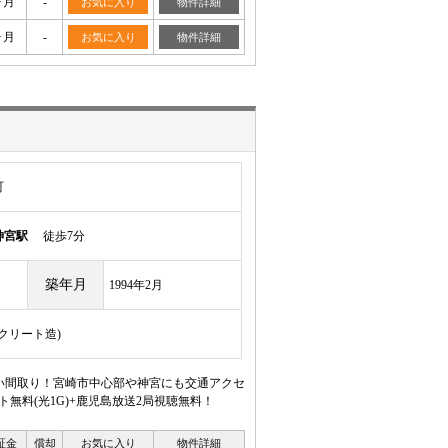
ヶ月
-
お気に入り
物件詳細
ヶ月
-
お気に入り
物件詳細
町
神宮駅
徒歩7分
築年月
1994年2月
ンクリート造)
易い間取り！宮崎市中心部や神宮にも交通アクセ
無料(光1G)+鹿児島放送2局視聴無料！
証金
償却
お気に入り
物件詳細