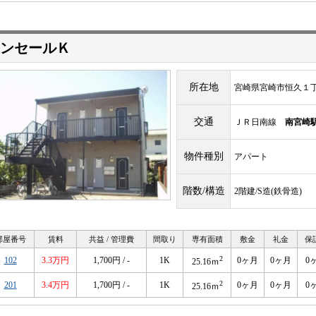
ンセールＫ
所在地
宮崎県宮崎市恒久１
交通
ＪＲ日南線
南宮崎
物件種別
アパート
階数/構造
2階建/S造(鉄骨造)
部屋番号
賃料
共益 / 管理費
間取り
専有面積
敷金
礼金
保
2
102
3.3万円
1,700円 / -
1K
0ヶ月
0ヶ月
0
25.16ｍ
2
201
3.4万円
1,700円 / -
1K
0ヶ月
0ヶ月
0
25.16ｍ