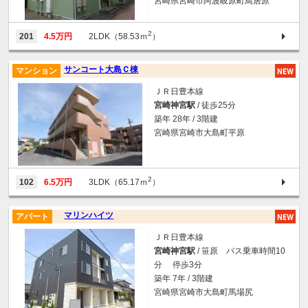
宮崎県宮崎市阿波岐原町鳥居原
2
201
4.5万円
2LDK（58.53ｍ
）
サンコート大島Ｃ棟
マンション
ＪＲ日豊本線
宮崎神宮駅
/ 徒歩25分
築年 28年 / 3階建
宮崎県宮崎市大島町平原
2
102
6.5万円
3LDK（65.17ｍ
）
マリンハイツ
アパート
ＪＲ日豊本線
宮崎神宮駅
/ 笹原 バス乗車時間10
分 停歩3分
築年 7年 / 3階建
宮崎県宮崎市大島町馬場尻