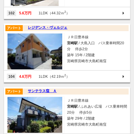
2
102
5.6万円
1LDK（44.32ｍ
）
レジデンス・ヴェルジェ
アパート
ＪＲ日豊本線
宮崎駅
/ 大島入口 バス乗車時間20
分 停歩2分
築年 15年 / 2階建
宮崎県宮崎市大島町南窪
2
104
4.6万円
1LDK（42.19ｍ
）
サンテラス窪 Ａ
アパート
ＪＲ日豊本線
宮崎駅
/ ふれあい広場 バス乗車時間
20分 停歩5分
築年 29年 / 2階建
宮崎県宮崎市大島町南窪