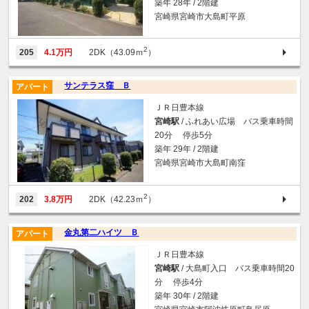
築年 28年 / 2階建
宮崎県宮崎市大島町平原
2
205
4.1万円
2DK（43.09ｍ
）
サンテラス窪 Ｂ
アパート
ＪＲ日豊本線
宮崎駅
/ ふれあい広場 バス乗車時間
20分 停歩5分
築年 29年 / 2階建
宮崎県宮崎市大島町南窪
2
202
3.8万円
2DK（42.23ｍ
）
金丸第二ハイツ Ｂ
アパート
ＪＲ日豊本線
宮崎駅
/ 大島町入口 バス乗車時間20
分 停歩4分
築年 30年 / 2階建