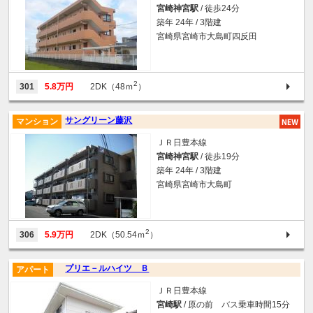
宮崎神宮駅
/ 徒歩24分
築年 24年 / 3階建
宮崎県宮崎市大島町四反田
2
301
5.8万円
2DK（48ｍ
）
サングリーン藤沢
マンション
ＪＲ日豊本線
宮崎神宮駅
/ 徒歩19分
築年 24年 / 3階建
宮崎県宮崎市大島町
2
306
5.9万円
2DK（50.54ｍ
）
プリエ－ルハイツ Ｂ
アパート
ＪＲ日豊本線
宮崎駅
/ 原の前 バス乗車時間15分