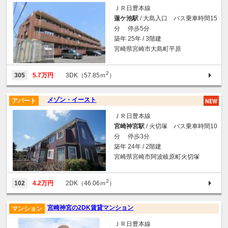
ＪＲ日豊本線
蓮ケ池駅
/ 大島入口 バス乗車時間15
分 停歩5分
築年 25年 / 3階建
宮崎県宮崎市大島町平原
2
305
5.7万円
3DK（57.85ｍ
）
メゾン・イースト
アパート
ＪＲ日豊本線
宮崎神宮駅
/ 火切塚 バス乗車時間10
分 停歩3分
築年 24年 / 2階建
宮崎県宮崎市阿波岐原町火切塚
2
102
4.2万円
2DK（46.06ｍ
）
宮崎神宮の2DK賃貸マンション
マンション
ＪＲ日豊本線