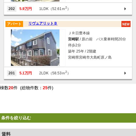
2
202
5.9万円
1LDK（52.61ｍ
）
リヴュアリットＢ
アパート
ＪＲ日豊本線
宮崎駅
/ 原の前 バス乗車時間20分
停歩2分
築年 25年 / 2階建
宮崎県宮崎市大島町原ノ島
2
201
5.1万円
2LDK（58.53ｍ
）
棟数
20
件 (総物件数：
25
件)
条件を絞り込む
賃料