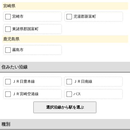
宮崎県
宮崎市
児湯郡新富町
東諸県郡国富町
鹿児島県
霧島市
住みたい沿線
ＪＲ日豊本線
ＪＲ日南線
ＪＲ宮崎空港線
バス
種別