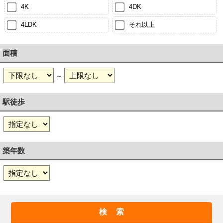
4K
4DK
4LDK
それ以上
面積
～
駅徒歩
築年数