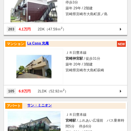
停歩3分
築年 29年 / 2階建
宮崎県宮崎市大島町原ノ島
2
203
4.1万円
2DK（47.59ｍ
）
La Casa 光庵
マンション
ＪＲ日豊本線
宮崎神宮駅
/ 徒歩31分
築年 20年 / 3階建
宮崎県宮崎市大島町萩崎
2
105
6.9万円
2LDK（52.92ｍ
）
サン・ミニオン
アパート
ＪＲ日豊本線
宮崎駅
/ ふれあい広場前 バス乗車時
間5分 停歩6分