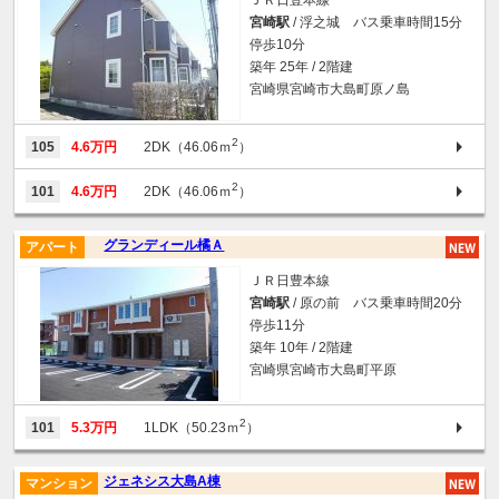
ＪＲ日豊本線
宮崎駅
/ 浮之城 バス乗車時間15分
停歩10分
築年 25年 / 2階建
宮崎県宮崎市大島町原ノ島
2
105
4.6万円
2DK（46.06ｍ
）
2
101
4.6万円
2DK（46.06ｍ
）
グランディール橘Ａ
アパート
ＪＲ日豊本線
宮崎駅
/ 原の前 バス乗車時間20分
停歩11分
築年 10年 / 2階建
宮崎県宮崎市大島町平原
2
101
5.3万円
1LDK（50.23ｍ
）
ジェネシス大島A棟
マンション