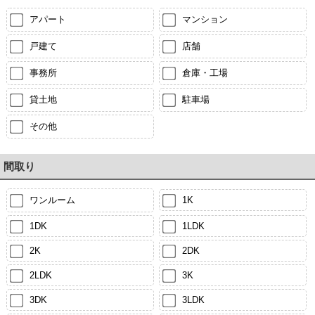
アパート
マンション
戸建て
店舗
事務所
倉庫・工場
貸土地
駐車場
その他
間取り
ワンルーム
1K
1DK
1LDK
2K
2DK
2LDK
3K
3DK
3LDK