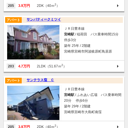
2
205
3.9万円
2DK（40ｍ
）
サンパティークミツイ
アパート
ＪＲ日豊本線
宮崎駅
/ 稲荷田 バス乗車時間15分
停歩3分
築年 25年 / 2階建
宮崎県宮崎市阿波岐原町鳥居原
2
203
4.7万円
2LDK（51.67ｍ
）
サンテラス窪 Ｃ
アパート
ＪＲ日豊本線
宮崎駅
/ ふれあい広場 バス乗車時間
20分 停歩6分
築年 29年 / 2階建
宮崎県宮崎市大島町南窪
2
205
3.9万円
2DK（40ｍ
）