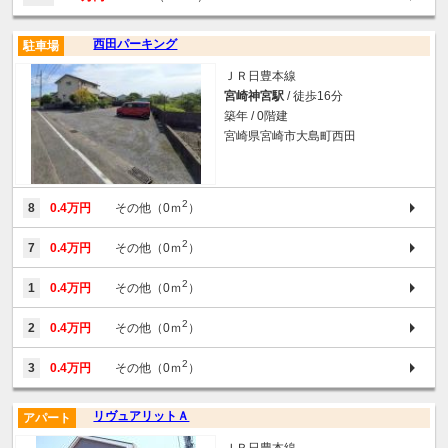
西田パーキング
駐車場
ＪＲ日豊本線
宮崎神宮駅
/ 徒歩16分
築年 / 0階建
宮崎県宮崎市大島町西田
2
8
0.4万円
その他（0ｍ
）
2
7
0.4万円
その他（0ｍ
）
2
1
0.4万円
その他（0ｍ
）
2
2
0.4万円
その他（0ｍ
）
2
3
0.4万円
その他（0ｍ
）
リヴュアリットＡ
アパート