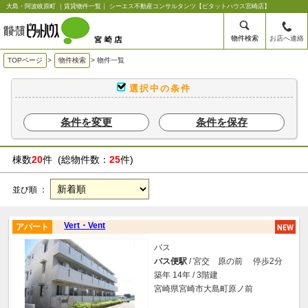
大島・阿波岐原町 ｜賃貸物件一覧｜ シーエス不動産コンサルタンツ【ピタットハウス宮崎店】
物件検索
お店へ連絡
TOPページ
>
物件検索
>
物件一覧
選択中の条件
条件を変更
条件を保存
棟数
20
件 (総物件数：
25
件)
並び順 ：
Vert・Vent
アパート
バス
バス便駅
/ 宮交 原の前 停歩2分
築年 14年 / 3階建
宮崎県宮崎市大島町原ノ前