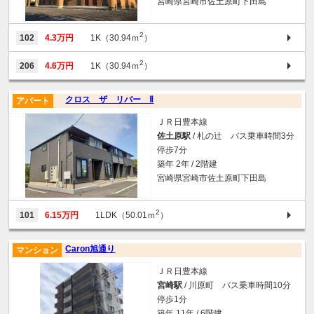
宮崎県宮崎市佐土原町下田島
2
102
4.3万円
1K（30.94ｍ
）
2
206
4.6万円
1K（30.94ｍ
）
クロス ザ リバー Ⅱ
アパート
ＪＲ日豊本線
佐土原駅
/ 札の辻 バス乗車時間3分
停歩7分
築年 2年 / 2階建
宮崎県宮崎市佐土原町下田島
2
101
6.15万円
1LDK（50.01ｍ
）
Caron旭通り
マンション
ＪＲ日豊本線
宮崎駅
/ 川原町 バス乗車時間10分
停歩1分
築年 11年 / 6階建