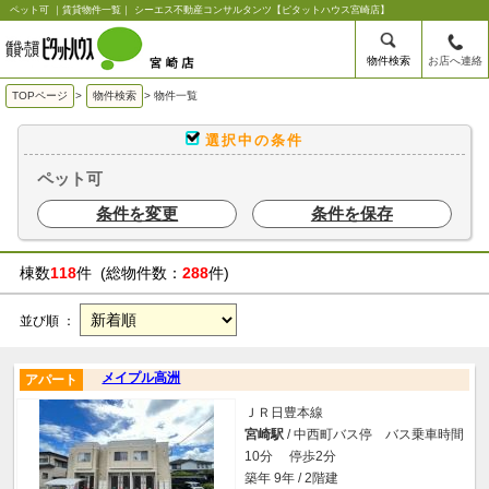
ペット可 ｜賃貸物件一覧｜ シーエス不動産コンサルタンツ【ピタットハウス宮崎店】
物件検索
お店へ連絡
TOPページ
>
物件検索
>
物件一覧
選択中の条件
ペット可
条件を変更
条件を保存
棟数
118
件 (総物件数：
288
件)
並び順 ：
メイプル高洲
アパート
ＪＲ日豊本線
宮崎駅
/ 中西町バス停 バス乗車時間
10分 停歩2分
築年 9年 / 2階建