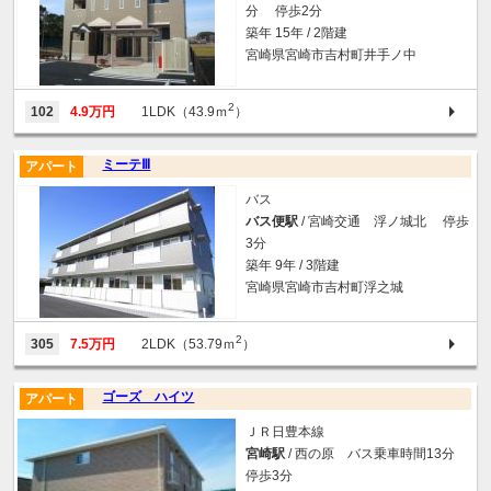
分 停歩2分
築年 15年 / 2階建
宮崎県宮崎市吉村町井手ノ中
2
102
4.9万円
1LDK（43.9ｍ
）
ミーテⅢ
アパート
バス
バス便駅
/ 宮崎交通 浮ノ城北 停歩
3分
築年 9年 / 3階建
宮崎県宮崎市吉村町浮之城
2
305
7.5万円
2LDK（53.79ｍ
）
ゴーズ ハイツ
アパート
ＪＲ日豊本線
宮崎駅
/ 西の原 バス乗車時間13分
停歩3分