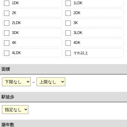
1DK
1LDK
2K
2DK
2LDK
3K
3DK
3LDK
4K
4DK
4LDK
それ以上
面積
～
駅徒歩
築年数