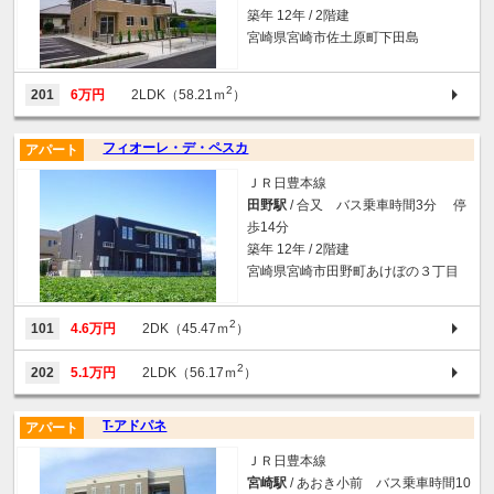
築年 12年 / 2階建
宮崎県宮崎市佐土原町下田島
2
201
6万円
2LDK（58.21ｍ
）
フィオーレ・デ・ペスカ
アパート
ＪＲ日豊本線
田野駅
/ 合又 バス乗車時間3分 停
歩14分
築年 12年 / 2階建
宮崎県宮崎市田野町あけぼの３丁目
2
101
4.6万円
2DK（45.47ｍ
）
2
202
5.1万円
2LDK（56.17ｍ
）
T-アドパネ
アパート
ＪＲ日豊本線
宮崎駅
/ あおき小前 バス乗車時間10