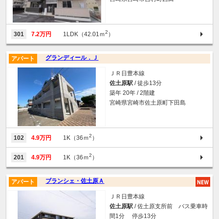
2
301
7.2万円
1LDK（42.01ｍ
）
グランディール．Ｊ
アパート
ＪＲ日豊本線
佐土原駅
/ 徒歩13分
築年 20年 / 2階建
宮崎県宮崎市佐土原町下田島
2
102
4.9万円
1K（36ｍ
）
2
201
4.9万円
1K（36ｍ
）
ブランシェ・佐土原Ａ
アパート
ＪＲ日豊本線
佐土原駅
/ 佐土原支所前 バス乗車時
間1分 停歩13分