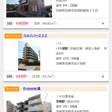
停歩5分
築年 9年 / 2階建
宮崎県宮崎市高岡町飯田４丁目
2
102
5.05万円
2DK（45.82ｍ
）
スカイパーク３３
マンション
バス
バス便駅
/ 宮崎交通 南花ヶ島町 停
歩6分
築年 32年 / 6階建
宮崎県宮崎市花ケ島町
2
606
4.9万円
2LDK（51.2ｍ
）
D-resena 檍
アパート
ＪＲ日豊本線
宮崎駅
/ 徒歩19分
築年 3年 / 3階建
宮崎県宮崎市吉村町西田