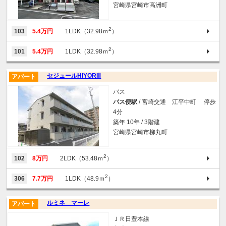
宮崎県宮崎市高洲町
2
103
5.4万円
1LDK（32.98ｍ
）
2
101
5.4万円
1LDK（32.98ｍ
）
セジュールHIYORIⅡ
アパート
バス
バス便駅
/ 宮崎交通 江平中町 停歩
4分
築年 10年 / 3階建
宮崎県宮崎市柳丸町
2
102
8万円
2LDK（53.48ｍ
）
2
306
7.7万円
1LDK（48.9ｍ
）
ルミネ マーレ
アパート
ＪＲ日豊本線