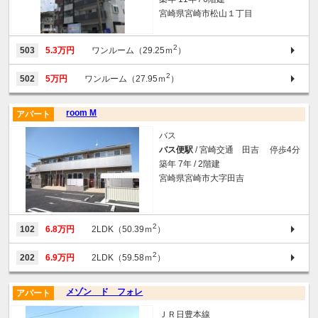
宮崎県宮崎市松山１丁目
2
503
5.3万円
ワンルーム（29.25ｍ
）
2
502
5万円
ワンルーム（27.95ｍ
）
room M
アパート
バス
バス便駅
/ 宮崎交通 田吉 停歩4分
築年 7年 / 2階建
宮崎県宮崎市大字田吉
2
102
6.8万円
2LDK（50.39ｍ
）
2
202
6.9万円
2LDK（59.58ｍ
）
メゾン ド フォレ
アパート
ＪＲ日豊本線