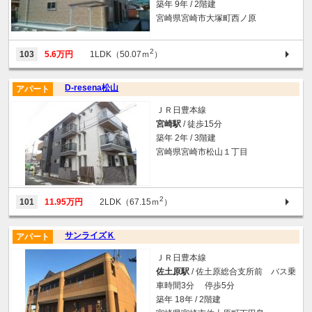
築年 9年 / 2階建
宮崎県宮崎市大塚町西ノ原
2
103
5.6万円
1LDK（50.07ｍ
）
D-resena松山
アパート
ＪＲ日豊本線
宮崎駅
/ 徒歩15分
築年 2年 / 3階建
宮崎県宮崎市松山１丁目
2
101
11.95万円
2LDK（67.15ｍ
）
サンライズＫ
アパート
ＪＲ日豊本線
佐土原駅
/ 佐土原総合支所前 バス乗
車時間3分 停歩5分
築年 18年 / 2階建