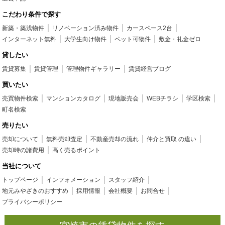
こだわり条件で探す
新築・築浅物件
リノベーション済み物件
カースペース2台
インターネット無料
大学生向け物件
ペット可物件
敷金・礼金ゼロ
貸したい
賃貸募集
賃貸管理
管理物件ギャラリー
賃貸経営ブログ
買いたい
売買物件検索
マンションカタログ
現地販売会
WEBチラシ
学区検索
町名検索
売りたい
売却について
無料売却査定
不動産売却の流れ
仲介と買取 の違い
売却時の諸費用
高く売るポイント
当社について
トップページ
インフォメーション
スタッフ紹介
地元みやざきのおすすめ
採用情報
会社概要
お問合せ
プライバシーポリシー