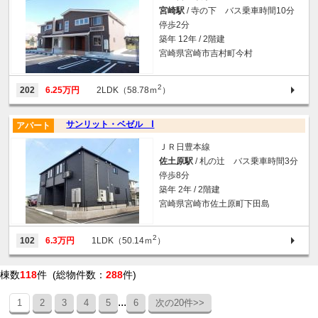
宮崎駅
/ 寺の下 バス乗車時間10分
停歩2分
築年 12年 / 2階建
宮崎県宮崎市吉村町今村
2
202
6.25万円
2LDK（58.78ｍ
）
サンリット・ベゼル Ⅰ
アパート
ＪＲ日豊本線
佐土原駅
/ 札の辻 バス乗車時間3分
停歩8分
築年 2年 / 2階建
宮崎県宮崎市佐土原町下田島
2
102
6.3万円
1LDK（50.14ｍ
）
棟数
118
件 (総物件数：
288
件)
...
1
2
3
4
5
6
次の20件>>