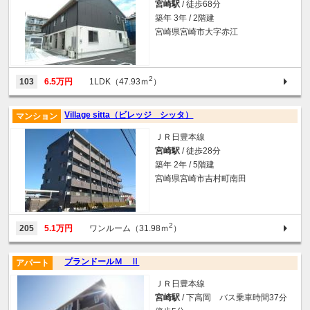
宮崎駅
/ 徒歩68分
築年 3年 / 2階建
宮崎県宮崎市大字赤江
2
103
6.5万円
1LDK（47.93ｍ
）
Village sitta（ビレッジ シッタ）
マンション
ＪＲ日豊本線
宮崎駅
/ 徒歩28分
築年 2年 / 5階建
宮崎県宮崎市吉村町南田
2
205
5.1万円
ワンルーム（31.98ｍ
）
プランドールＭ Ⅱ
アパート
ＪＲ日豊本線
宮崎駅
/ 下高岡 バス乗車時間37分