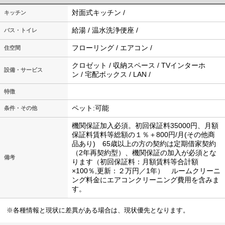
対面式キッチン /
キッチン
給湯 / 温水洗浄便座 /
バス・トイレ
フローリング / エアコン /
住空間
クロゼット / 収納スペース / TVインターホ
設備・サービス
ン / 宅配ボックス / LAN /
特徴
ペット:可能
条件・その他
機関保証加入必須。初回保証料35000円、月額
保証料賃料等総額の１％＋800円/月(その他商
品あり) 65歳以上の方の契約は定期借家契約
（2年再契約型）、機関保証の加入が必須とな
備考
ります（初回保証料：月額賃料等合計額
×100％,更新：２万円／1年） ルームクリーニ
ング料金にエアコンクリーニング費用を含みま
す。
※各種情報と現状に差異がある場合は、現状優先となります。