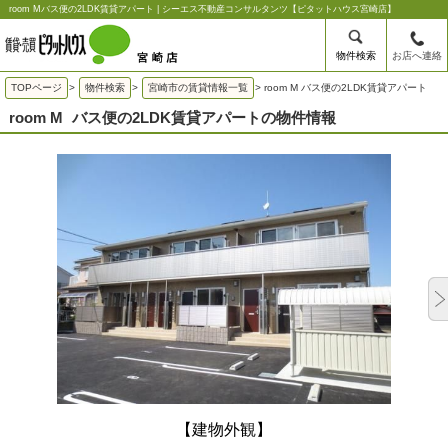
room Mバス便の2LDK賃貸アパート | シーエス不動産コンサルタンツ【ピタットハウス宮崎店】
物件検索
お店へ連絡
TOPページ
>
物件検索
>
宮崎市の賃貸情報一覧
>
room M バス便の2LDK賃貸アパート
room M
バス便の2LDK賃貸アパートの物件情報
【建物外観】