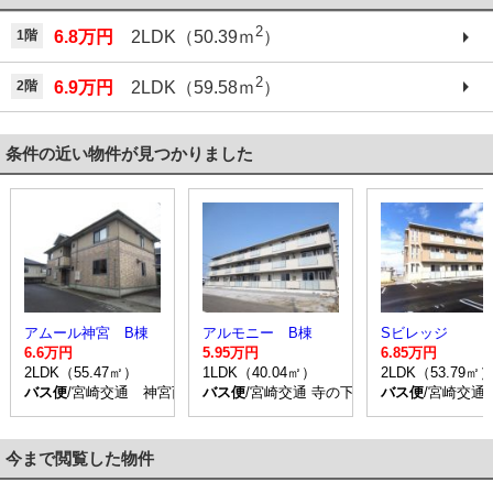
2
1階
6.8万円
2LDK（50.39ｍ
）
2
2階
6.9万円
2LDK（59.58ｍ
）
条件の近い物件が見つかりました
アムール神宮 B棟
アルモニー B棟
Sビレッジ
6.6万円
5.95万円
6.85万円
2LDK（55.47㎡）
1LDK（40.04㎡）
2LDK（53.79㎡
バス便
/宮崎交通 神宮西町 停歩4分
バス便
/宮崎交通 寺の下 停歩7分
バス便
/宮崎交通
今まで閲覧した物件