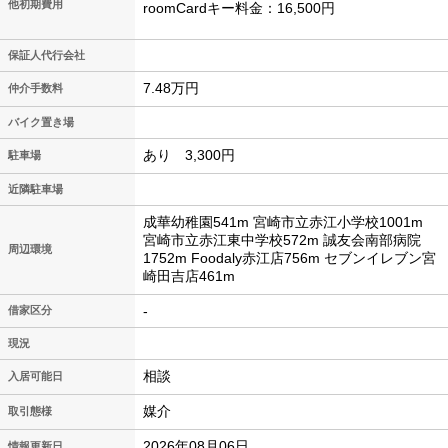
他初期費用
roomCardキー料金：16,500円
保証人代行会社
7.48万円
仲介手数料
バイク置き場
あり 3,300円
駐車場
近隣駐車場
成華幼稚園541m 宮崎市立赤江小学校1001m
宮崎市立赤江東中学校572m 誠友会南部病院
周辺環境
1752m Foodaly赤江店756m セブンイレブン宮
崎田吉店461m
-
借家区分
現況
相談
入居可能日
媒介
取引態様
2026年08月06日
情報更新日