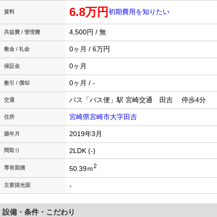
6.8万円
初期費用を知りたい
賃料
4,500円 / 無
共益費 / 管理費
0ヶ月 / 6万円
敷金 / 礼金
0ヶ月
保証金
0ヶ月 / -
敷引 / 償却
バス「バス便」駅 宮崎交通 田吉 停歩4分
交通
宮崎県宮崎市大字田吉
住所
2019年3月
築年月
2LDK (-)
間取り
2
50.39ｍ
専有面積
-
主要採光面
設備・条件・こだわり