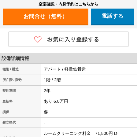
空室確認・内見予約はこちらから
電話する
設備詳細情報
アパート / 軽量鉄骨造
種別 / 構造
1階 / 2階
所在階 / 階数
2年
契約期間
あり 6.8万円
更新料
要
損保
-
鍵交換代
ルームクリーニング料金：71,500円 D-