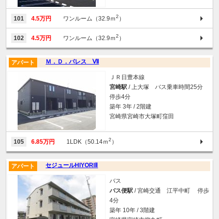
2
101
4.5万円
ワンルーム（32.9ｍ
）
2
102
4.5万円
ワンルーム（32.9ｍ
）
Ｍ．Ｄ．パレス Ⅶ
アパート
ＪＲ日豊本線
宮崎駅
/ 上大塚 バス乗車時間25分
停歩4分
築年 3年 / 2階建
宮崎県宮崎市大塚町窪田
2
105
6.85万円
1LDK（50.14ｍ
）
セジュールHIYORIⅡ
アパート
バス
バス便駅
/ 宮崎交通 江平中町 停歩
4分
築年 10年 / 3階建