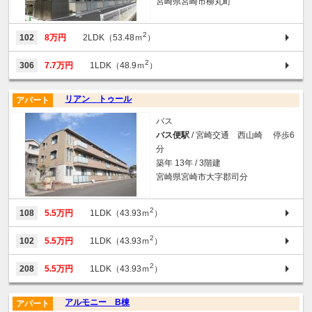
宮崎県宮崎市柳丸町
2
102
8万円
2LDK（53.48ｍ
）
2
306
7.7万円
1LDK（48.9ｍ
）
リアン トゥール
アパート
バス
バス便駅
/ 宮崎交通 西山崎 停歩6
分
築年 13年 / 3階建
宮崎県宮崎市大字郡司分
2
108
5.5万円
1LDK（43.93ｍ
）
2
102
5.5万円
1LDK（43.93ｍ
）
2
208
5.5万円
1LDK（43.93ｍ
）
アルモニー B棟
アパート