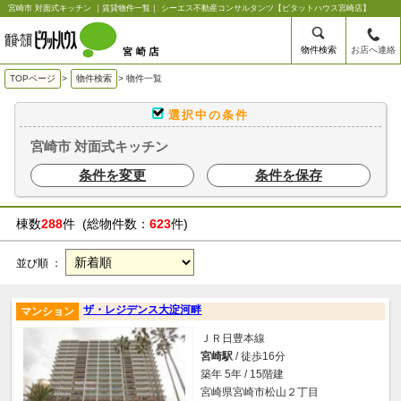
宮崎市 対面式キッチン ｜賃貸物件一覧｜ シーエス不動産コンサルタンツ【ピタットハウス宮崎店】
物件検索
お店へ連絡
TOPページ
>
物件検索
>
物件一覧
選択中の条件
宮崎市 対面式キッチン
条件を変更
条件を保存
棟数
288
件 (総物件数：
623
件)
並び順 ：
ザ・レジデンス大淀河畔
マンション
ＪＲ日豊本線
宮崎駅
/ 徒歩16分
築年 5年 / 15階建
宮崎県宮崎市松山２丁目