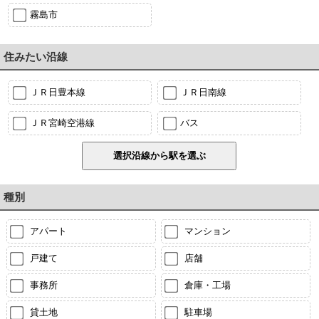
霧島市
住みたい沿線
ＪＲ日豊本線
ＪＲ日南線
ＪＲ宮崎空港線
バス
種別
アパート
マンション
戸建て
店舗
事務所
倉庫・工場
貸土地
駐車場