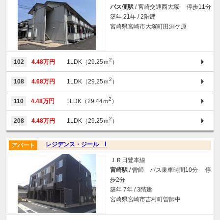
バス便駅
/ 宮崎交通西大塚 停歩11分
築年 21年 / 2階建
宮崎県宮崎市大塚町田淵ケ原
2
102
4.48万円
1LDK（29.25ｍ
）
2
108
4.68万円
1LDK（29.25ｍ
）
2
110
4.48万円
1LDK（29.44ｍ
）
2
208
4.48万円
1LDK（29.25ｍ
）
レジデンス・ジール Ⅰ
アパート
ＪＲ日豊本線
宮崎駅
/ 曽師 バス乗車時間10分 停
歩2分
築年 7年 / 3階建
宮崎県宮崎市吉村町曽師中