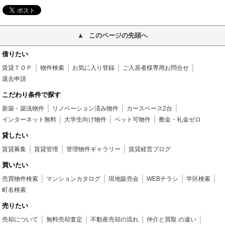
このページの先頭へ
借りたい
賃貸ＴＯＰ
物件検索
お気に入り登録
ご入居者様専用お問合せ
退去申請
こだわり条件で探す
新築・築浅物件
リノベーション済み物件
カースペース2台
インターネット無料
大学生向け物件
ペット可物件
敷金・礼金ゼロ
貸したい
賃貸募集
賃貸管理
管理物件ギャラリー
賃貸経営ブログ
買いたい
売買物件検索
マンションカタログ
現地販売会
WEBチラシ
学区検索
町名検索
売りたい
売却について
無料売却査定
不動産売却の流れ
仲介と買取 の違い