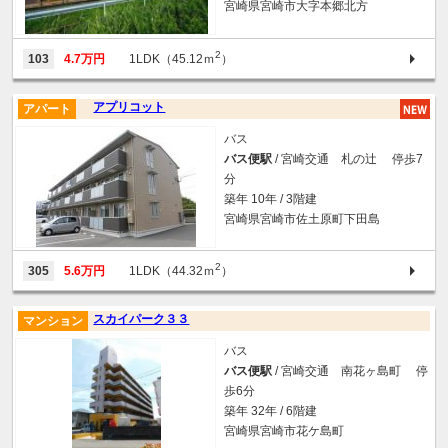
宮崎県宮崎市大字本郷北方
2
103
4.7万円
1LDK（45.12ｍ
）
アプリコット
アパート
バス
バス便駅
/ 宮崎交通 札の辻 停歩7
分
築年 10年 / 3階建
宮崎県宮崎市佐土原町下田島
2
305
5.6万円
1LDK（44.32ｍ
）
スカイパーク３３
マンション
バス
バス便駅
/ 宮崎交通 南花ヶ島町 停
歩6分
築年 32年 / 6階建
宮崎県宮崎市花ケ島町