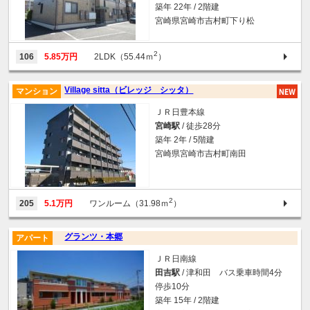
築年 22年 / 2階建
宮崎県宮崎市吉村町下り松
2
106
5.85万円
2LDK（55.44ｍ
）
Village sitta（ビレッジ シッタ）
マンション
ＪＲ日豊本線
宮崎駅
/ 徒歩28分
築年 2年 / 5階建
宮崎県宮崎市吉村町南田
2
205
5.1万円
ワンルーム（31.98ｍ
）
グランツ・本郷
アパート
ＪＲ日南線
田吉駅
/ 津和田 バス乗車時間4分
停歩10分
築年 15年 / 2階建