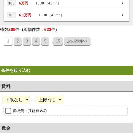
2
103
6万円
1LDK（41ｍ
）
2
303
6.1万円
1LDK（41ｍ
）
棟数
288
件 (総物件数：
623
件)
...
1
2
3
4
5
15
次の20件>>
条件を絞り込む
賃料
～
管理費・共益費込み
敷金