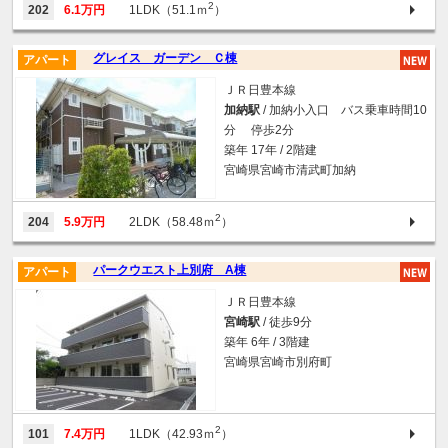
2
202
6.1万円
1LDK（51.1ｍ
）
グレイス ガーデン Ｃ棟
アパート
ＪＲ日豊本線
加納駅
/ 加納小入口 バス乗車時間10
分 停歩2分
築年 17年 / 2階建
宮崎県宮崎市清武町加納
2
204
5.9万円
2LDK（58.48ｍ
）
パークウエスト上別府 A棟
アパート
ＪＲ日豊本線
宮崎駅
/ 徒歩9分
築年 6年 / 3階建
宮崎県宮崎市別府町
2
101
7.4万円
1LDK（42.93ｍ
）