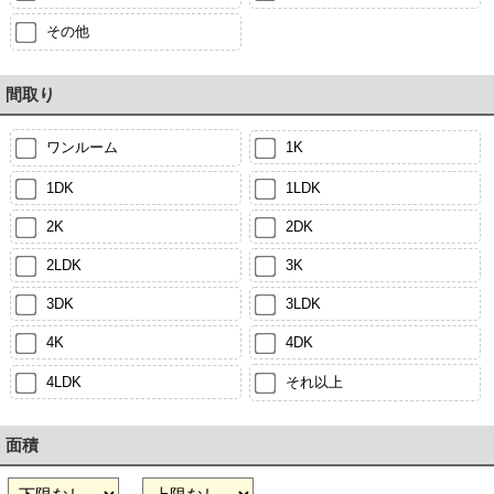
その他
間取り
ワンルーム
1K
1DK
1LDK
2K
2DK
2LDK
3K
3DK
3LDK
4K
4DK
4LDK
それ以上
面積