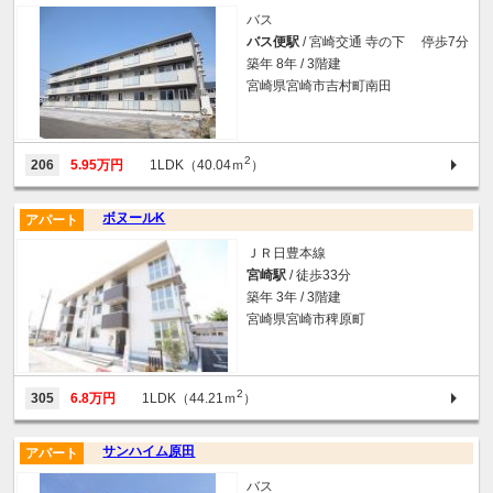
バス
バス便駅
/ 宮崎交通 寺の下 停歩7分
築年 8年 / 3階建
宮崎県宮崎市吉村町南田
2
206
5.95万円
1LDK（40.04ｍ
）
ボヌールK
アパート
ＪＲ日豊本線
宮崎駅
/ 徒歩33分
築年 3年 / 3階建
宮崎県宮崎市稗原町
2
305
6.8万円
1LDK（44.21ｍ
）
サンハイム原田
アパート
バス