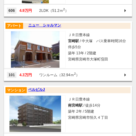
2
606
4.9万円
2LDK（51.2ｍ
）
ニュー シャルマン
アパート
ＪＲ日豊本線
宮崎駅
/ 中大塚 バス乗車時間16分
停歩5分
築年 13年 / 2階建
宮崎県宮崎市大塚町窪田
2
101
4.3万円
ワンルーム（32.94ｍ
）
ベルビルJ
マンション
ＪＲ日豊本線
南宮崎駅
/ 徒歩14分
築年 2年 / 5階建
宮崎県宮崎市恒久４丁目