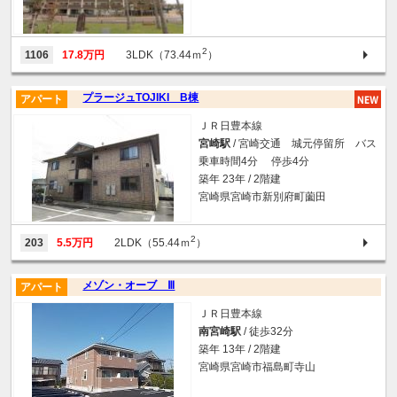
2
1106
17.8万円
3LDK（73.44ｍ
）
プラージュTOJIKI B棟
アパート
ＪＲ日豊本線
宮崎駅
/ 宮崎交通 城元停留所 バス
乗車時間4分 停歩4分
築年 23年 / 2階建
宮崎県宮崎市新別府町薗田
2
203
5.5万円
2LDK（55.44ｍ
）
メゾン・オーブ Ⅲ
アパート
ＪＲ日豊本線
南宮崎駅
/ 徒歩32分
築年 13年 / 2階建
宮崎県宮崎市福島町寺山