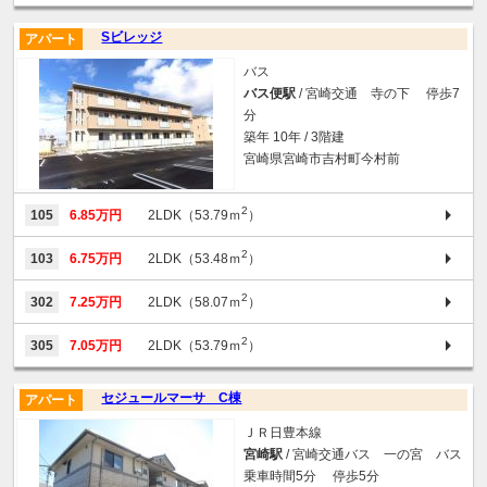
Sビレッジ
アパート
バス
バス便駅
/ 宮崎交通 寺の下 停歩7
分
築年 10年 / 3階建
宮崎県宮崎市吉村町今村前
2
105
6.85万円
2LDK（53.79ｍ
）
2
103
6.75万円
2LDK（53.48ｍ
）
2
302
7.25万円
2LDK（58.07ｍ
）
2
305
7.05万円
2LDK（53.79ｍ
）
セジュールマーサ C棟
アパート
ＪＲ日豊本線
宮崎駅
/ 宮崎交通バス 一の宮 バス
乗車時間5分 停歩5分