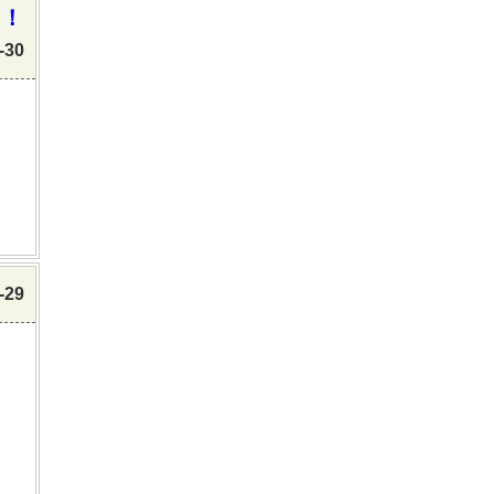
き！
-30
-29