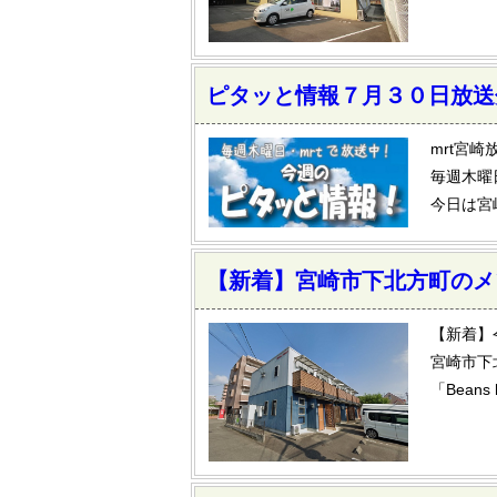
ピタッと情報７月３０日放送
mrt宮崎
毎週木曜
今日は宮
【新着】宮崎市下北方町のメ
【新着】
宮崎市下
「Bean