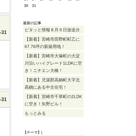
30
31
最新の記事
ピタッと情報８月６日放送分
-31
【新着】宮崎市田野町町乙に
67.76坪の新築用地！
【新着】宮崎市大塚町の大淀
川沿いハイグレード1LDKに空
き！ニチエン大橋！
【新着】児湯郡高鍋町大字北
高鍋にある中古住宅！
【新着】宮崎市千草町の2LDK
-31
に空き！矢野ビル！
もっとみる
【テーマ】|