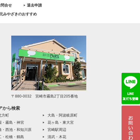
お問合せ
退去申請
元みやざきのおすすめ
〒880-0032 宮崎市霧島2丁目205番地
アから検索
北方町
大島・阿波岐原町
園・霧島・神宮
花ヶ島・東大宮
橋・西池・和知川原
宮崎駅周辺
工・松橋・鶴島
清武・木花