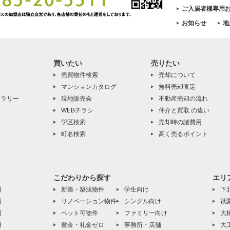
ご入居者様専用
お知らせ
地
買いたい
売りたい
売買物件検索
売却について
マンションカタログ
無料売却査定
ャラリー
現地販売会
不動産売却の流れ
WEBチラシ
仲介と買取 の違い
学区検索
売却時の諸費用
町名検索
高く売るポイント
こだわりから探す
エリ
円
新築・築浅物件
学生向け
下
円
リノベーション物件
シングル向け
祇
円
ペット可物件
ファミリー向け
大
円
敷金・礼金ゼロ
事務所・店舗
大