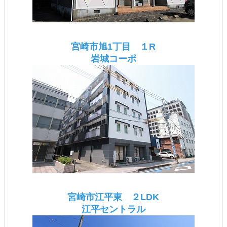
宮崎市旭1丁目 １R
岩城コーポ
宮崎市江平東 ２LDK
江平セントラル