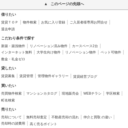
このページの先頭へ
借りたい
賃貸ＴＯＰ
物件検索
お気に入り登録
ご入居者様専用お問合せ
退去申請
こだわり条件で探す
新築・築浅物件
リノベーション済み物件
カースペース2台
インターネット無料
大学生向け物件
リノベーション物件
ペット可物件
敷金・礼金ゼロ
貸したい
賃貸募集
賃貸管理
管理物件ギャラリー
賃貸経営ブログ
買いたい
売買物件検索
マンションカタログ
現地販売会
WEBチラシ
学区検索
町名検索
売りたい
売却について
無料売却査定
不動産売却の流れ
仲介と買取 の違い
売却時の諸費用
高く売るポイント