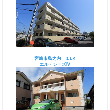
宮崎市島之内 １LK
エル・シーズⅣ