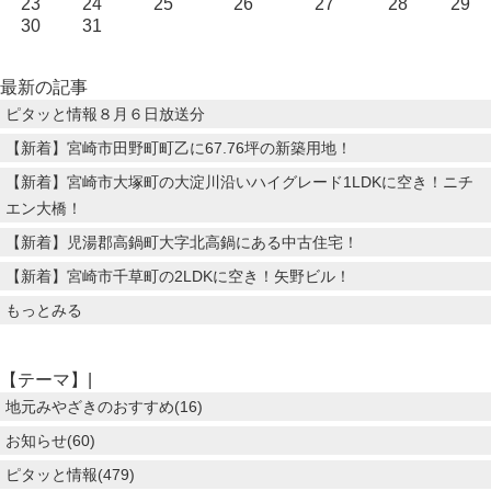
23
24
25
26
27
28
29
30
31
最新の記事
ピタッと情報８月６日放送分
【新着】宮崎市田野町町乙に67.76坪の新築用地！
【新着】宮崎市大塚町の大淀川沿いハイグレード1LDKに空き！ニチ
エン大橋！
【新着】児湯郡高鍋町大字北高鍋にある中古住宅！
【新着】宮崎市千草町の2LDKに空き！矢野ビル！
もっとみる
【テーマ】|
地元みやざきのおすすめ(16)
お知らせ(60)
ピタッと情報(479)