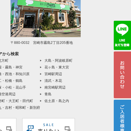
〒880-0032 宮崎市霧島2丁目205番地
アから検索
北方町
大島・阿波岐原町
園・霧島・神宮
花ヶ島・東大宮
橋・西池・和知川原
宮崎駅周辺
工・松橋・鶴島
清武・木花
塚・小松・花山手
南宮崎駅周辺
崎空港周辺
青島
妻町・大王町・田代町
佐土原・島之内
丸・吉村・昭和町・新別府