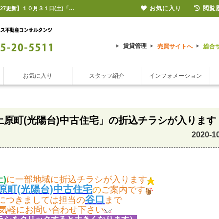
お気に入り
閲覧
宮崎市佐土原町 光陽台 戸建て 中古住宅 リフォーム済 リノベーション【2020/10/27更新】１０月３１日(土)「宮崎市佐土原町(光陽台)中古住宅」の折込チラシが入ります |宮崎市の賃貸のことならシーエス不動産コンサルタンツ【ピタットハウス宮崎店】
賃貸管理
売買サイトへ
総合
お気に入り
スタッフ紹介
インフォメーション
土原町(光陽台)中古住宅」の折込チラシが入ります
2020-1
土)
に一部地域に折込チラシが入ります
原町(光陽台)中古住宅
の
ご案内です
谷口
につきましては担当の
まで
気軽にお問い合わせ下さい