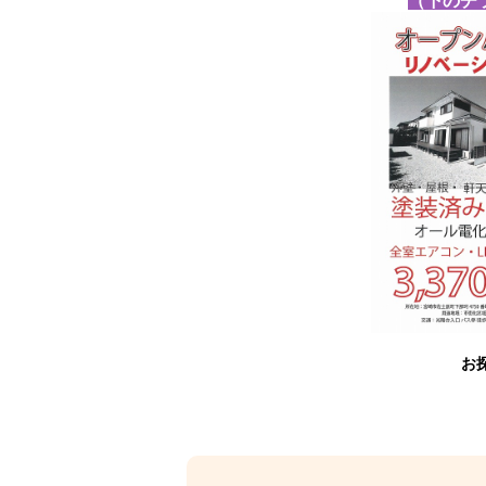
（下のチ
お