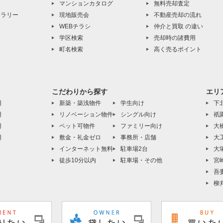
マンションカタログ
無料売却査定
ャラリー
現地販売会
不動産売却の流れ
WEBチラシ
仲介と買取 の違い
学区検索
売却時の諸費用
町名検索
高く売るポイント
こだわりから探す
エリ
円
新築・築浅物件
学生向け
下
円
リノベーション物件
シングル向け
祇
円
ペット可物件
ファミリー向け
大
円
敷金・礼金ゼロ
事務所・店舗
大
インターネット無料
駐車場2台
大
徒歩10分以内
駐車場・その他
宮
吾
柳