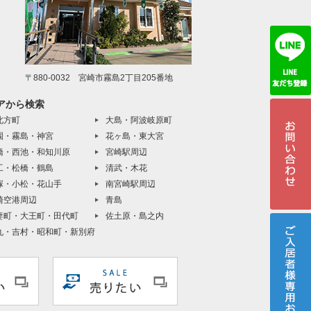
〒880-0032 宮崎市霧島2丁目205番地
アから検索
北方町
大島・阿波岐原町
園・霧島・神宮
花ヶ島・東大宮
橋・西池・和知川原
宮崎駅周辺
工・松橋・鶴島
清武・木花
塚・小松・花山手
南宮崎駅周辺
崎空港周辺
青島
妻町・大王町・田代町
佐土原・島之内
丸・吉村・昭和町・新別府