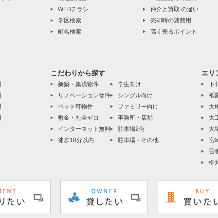
WEBチラシ
仲介と買取 の違い
学区検索
売却時の諸費用
町名検索
高く売るポイント
こだわりから探す
エリ
円
新築・築浅物件
学生向け
下
円
リノベーション物件
シングル向け
祇
円
ペット可物件
ファミリー向け
大
円
敷金・礼金ゼロ
事務所・店舗
大
インターネット無料
駐車場2台
大
徒歩10分以内
駐車場・その他
宮
吾
柳