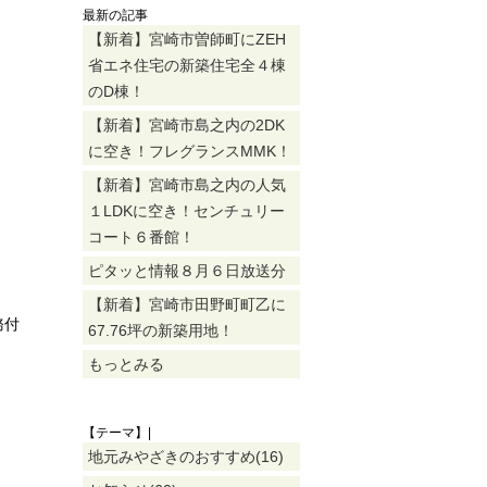
最新の記事
【新着】宮崎市曽師町にZEH
省エネ住宅の新築住宅全４棟
のD棟！
【新着】宮崎市島之内の2DK
に空き！フレグランスMMK！
【新着】宮崎市島之内の人気
１LDKに空き！センチュリー
コート６番館！
ピタッと情報８月６日放送分
【新着】宮崎市田野町町乙に
務付
67.76坪の新築用地！
もっとみる
【テーマ】|
地元みやざきのおすすめ(16)