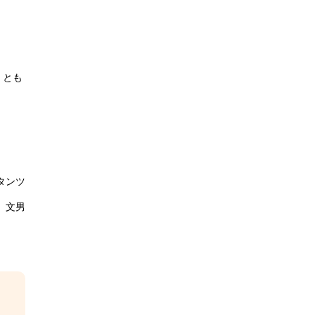
くとも
タンツ
 文男