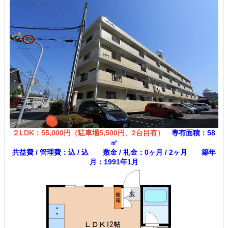
２LDK：55,000円（駐車場5,500円、2台目有）
専有面積：58
㎡
共益費 / 管理費：込 / 込 敷金 / 礼金：0ヶ月 / 2ヶ月 築年
月：1991年1月