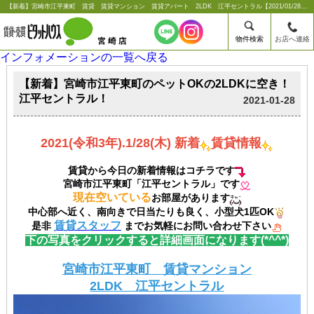
【新着】宮崎市江平東町 賃貸 賃貸マンション 賃貸アパート 2LDK 江平セントラル【2021/01/28更新】【新着】宮崎市江平東町のペットOKの2LDKに空き！江平セントラル！ |宮崎市の賃貸のことならシーエス不動産コンサルタンツ【ピタットハウス宮崎店】
物件検索
お店へ連絡
インフォメーションの一覧へ戻る
【新着】宮崎市江平東町のペットOKの2LDKに空き！
江平セントラル！
2021-01-28
2021(令和3年).1/28(木) 新着
賃貸情報
賃貸から今日の新着情報はコチラです
宮崎市江平東町「江平セントラル」です
現在空いている
お部屋があります
中心部へ近く、南向きで日当たりも良く、小型犬1匹OK
賃貸スタッフ
是非
までお気軽にお問い合わせ下さい
下の写真をクリックすると詳細画面になります(*^^*)
宮崎市江平東町 賃貸マンション
2LDK 江平セントラル