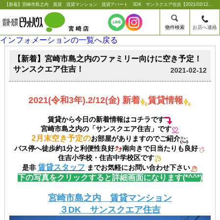
【新着】宮崎市島之内 賃貸 賃貸マンション 賃貸アパート 3DK サンスクエア住吉【2021/02/12更新】【新着】宮崎市島之内のファミリー向けに空き予定！サンスクエア住吉！ |宮崎市の賃貸のことならシーエス不動産コンサルタンツ【ピタットハウス宮崎店】
物件検索
お店へ連絡
インフォメーションの一覧へ戻る
【新着】宮崎市島之内のファミリー向けに空き予定！
サンスクエア住吉！
2021-02-12
2021(令和3年).2/12(金) 新着
賃貸情報
賃貸から今日の新着情報はコチラです
宮崎市島之内の「サンスクエア住吉」です
2月末空き予定の
お部屋がありますのでご紹介
バス停へ徒歩約1分と利便性良好
南向きで日当たりも良好
住吉小学校・住吉中学校区です
賃貸スタッフ
是非
までお気軽にお問い合わせ下さい
下の写真をクリックすると詳細画面になります(*^^*)
宮崎市島之内 賃貸マンション
３DK サンスクエア住吉