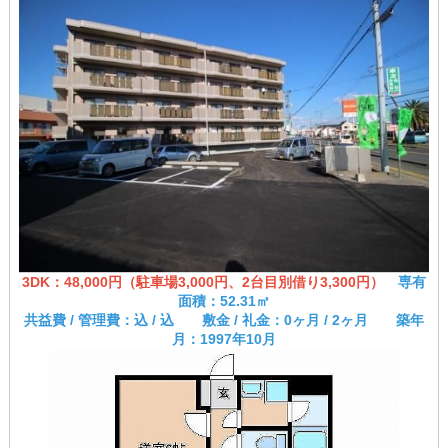
3DK：48,000円（駐車場3,000円、2台目別借り3,300円）
専有
面積：52.31㎡
共益費 / 管理費：込 / 込 敷金 / 礼金：0ヶ月 / 2ヶ月 築年
月：1997年10月