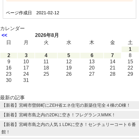
ページ作成日 2021-02-12
カレンダー
<<
2026年8月
日
月
火
水
木
金
土
1
2
3
4
5
6
7
8
9
10
11
12
13
14
15
16
17
18
19
20
21
22
23
24
25
26
27
28
29
30
31
最新の記事
【新着】宮崎市曽師町にZEH省エネ住宅の新築住宅全４棟のD棟！
【新着】宮崎市島之内の2DKに空き！フレグランスMMK！
【新着】宮崎市島之内の人気１LDKに空き！センチュリーコート６番
館！