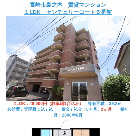
宮崎市島之内 賃貸マンション
１LDK センチュリーコート６番館
1LDK：46,000円（駐車場1台込み）
専有面積：39.2㎡
共益費 / 管理費：込 / 込 敷金 / 礼金：0ヶ月 /
2ヶ月
築年
月：2006年6月