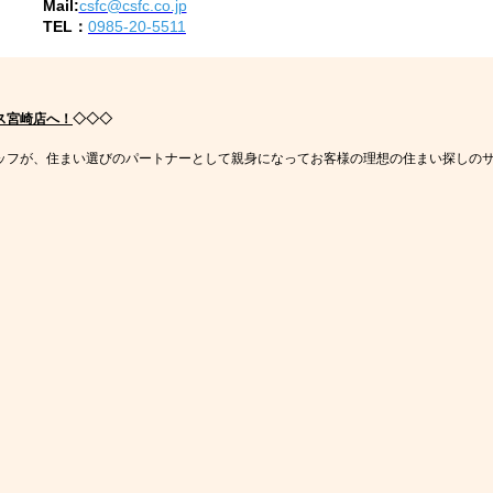
Mail:
csfc@csfc.co.jp
TEL：
0985-20-5511
ス宮崎店へ！
◇◇◇
ッフが、住まい選びのパートナーとして親身になってお客様の理想の住まい探しの