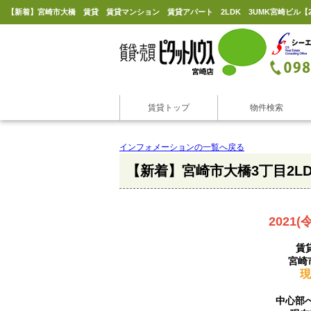
賃貸トップ
物件検索
インフォメーションの一覧へ戻る
【新着】宮崎市大橋3丁目2L
2021(
賃
宮崎
現
中心部