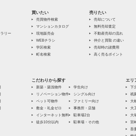
買いたい
売りたい
売買物件検索
売却について
マンションカタログ
無料売却査定
ャラリー
現地販売会
不動産売却の流れ
WEBチラシ
仲介と買取 の違い
学区検索
売却時の諸費用
町名検索
高く売るポイント
こだわりから探す
エリ
円
新築・築浅物件
学生向け
下
円
リノベーション物件
シングル向け
祇
円
ペット可物件
ファミリー向け
大
円
敷金・礼金ゼロ
事務所・店舗
大
インターネット無料
駐車場2台
大
徒歩10分以内
駐車場・その他
宮
吾
柳