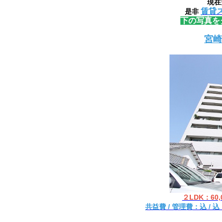
現在
賃貸
是非
下の写真をク
宮崎
２LDK：60
共益費 / 管理費：込 / 