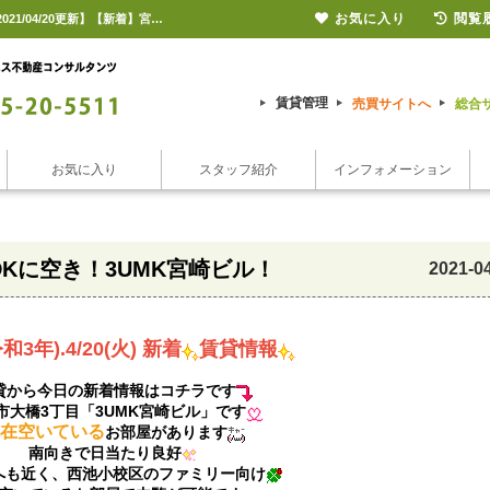
お気に入り
閲覧
【新着】宮崎市大橋 賃貸 賃貸マンション 賃貸アパート 2LDK 3UMK宮崎ビル【2021/04/20更新】【新着】宮崎市大橋3丁目2LDKに空き！3UMK宮崎ビル！ |宮崎市の賃貸のことならシーエス不動産コンサルタンツ【ピタットハウス宮崎店】
賃貸管理
売買サイトへ
総合
お気に入り
スタッフ紹介
インフォメーション
DKに空き！3UMK宮崎ビル！
2021-0
令和3年).4/20(火) 新着
賃貸情報
貸から今日の新着情報はコチラです
市大橋3丁目「3UMK宮崎ビル」です
在空いている
お部屋があります
南向きで日当たり良好
へも近く、西池小校区のファミリー向け