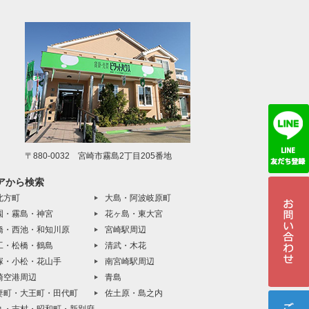
〒880-0032 宮崎市霧島2丁目205番地
アから検索
北方町
大島・阿波岐原町
園・霧島・神宮
花ヶ島・東大宮
橋・西池・和知川原
宮崎駅周辺
工・松橋・鶴島
清武・木花
塚・小松・花山手
南宮崎駅周辺
崎空港周辺
青島
妻町・大王町・田代町
佐土原・島之内
丸・吉村・昭和町・新別府