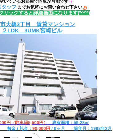
空いているお部屋で内覧が可能です
スタッフ
までお気軽にお問い合わせ下さい
リックすると詳細画面になります(*^^*)
市大橋3丁目 賃貸マンション
２LDK 3UMK宮崎ビル
,000円（駐車場5,500円）
専有面積：59.28㎡
込 敷金 / 礼金：
90,000円
/ 0ヶ月 築年月：1988年2月