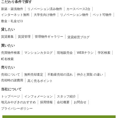
こだわり条件で探す
新築・築浅物件
リノベーション済み物件
カースペース2台
インターネット無料
大学生向け物件
リノベーション物件
ペット可物件
敷金・礼金ゼロ
貸したい
賃貸募集
賃貸管理
管理物件ギャラリー
賃貸経営ブログ
買いたい
売買物件検索
マンションカタログ
現地販売会
WEBチラシ
学区検索
町名検索
売りたい
売却について
無料売却査定
不動産売却の流れ
仲介と買取 の違い
売却時の諸費用
高く売るポイント
当社について
トップページ
インフォメーション
スタッフ紹介
地元みやざきのおすすめ
採用情報
会社概要
お問合せ
プライバシーポリシー