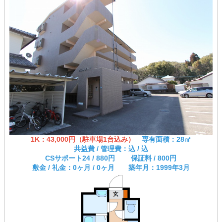
1K：43,000円（駐車場1台込み）
専有面積：28㎡
共益費 / 管理費：込 / 込
CSサポート24 / 880円 保証料 / 800円
敷金 / 礼金：0ヶ月 / 0ヶ月
築年月：1999年3月