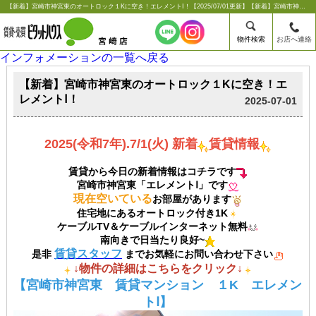
【新着】宮崎市神宮東のオートロック１Kに空き！エレメントⅠ！【2025/07/01更新】【新着】宮崎市神宮東のオートロック１Kに空き！エレメントⅠ！ |宮崎市の賃貸のことならシーエス不動産コンサルタンツ【ピタットハウス宮崎店】
物件検索
お店へ連絡
インフォメーションの一覧へ戻る
【新着】宮崎市神宮東のオートロック１Kに空き！エ
レメントⅠ！
2025-07-01
2025(令和7年).7/1(火) 新着
賃貸情報
賃貸から今日の新着情報はコチラです
宮崎市神宮東「エレメントⅠ」です
現在空いている
お部屋があります
住宅地にあるオートロック付き1K
ケーブルTV＆ケーブルインターネット無料
南向きで日当たり良好~
賃貸スタッフ
是非
までお気軽にお問い合わせ下さい
↓物件の詳細はこちらをクリック↓
【宮崎市神宮東 賃貸マンション １K エレメン
トⅠ】