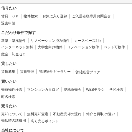
借りたい
賃貸ＴＯＰ
物件検索
お気に入り登録
ご入居者様専用お問合せ
退去申請
こだわり条件で探す
新築・築浅物件
リノベーション済み物件
カースペース2台
インターネット無料
大学生向け物件
リノベーション物件
ペット可物件
敷金・礼金ゼロ
貸したい
賃貸募集
賃貸管理
管理物件ギャラリー
賃貸経営ブログ
買いたい
売買物件検索
マンションカタログ
現地販売会
WEBチラシ
学区検索
町名検索
売りたい
売却について
無料売却査定
不動産売却の流れ
仲介と買取 の違い
売却時の諸費用
高く売るポイント
当社について