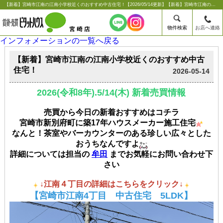
【新着】宮崎市江南の江南小学校近くのおすすめ中古住宅！【2026/05/14更新】【新着】宮崎市江南の江南小学校近くのおすすめ中古住宅！ |宮崎市の賃貸のことならシーエス不動産コンサルタンツ【ピタットハウス宮崎店】
物件検索
お店へ連絡
インフォメーションの一覧へ戻る
【新着】宮崎市江南の江南小学校近くのおすすめ中古
住宅！
2026-05-14
2026(令和8年).5/14(木) 新着
売買情報
売買から今日の新着おすすめはコチラ
宮崎市新別府町に築17年ハウスメーカー施工住宅
なんと！茶室やバーカウンターのある珍しい広々とした
おうちなんですよ
詳細については担当の
牟田
までお気軽にお問い合わせ下
さい
↓江南４丁目の詳細はこちらをクリック↓
【宮崎市江南4丁目 中古住宅 5LDK】