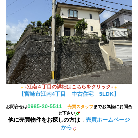
↓江南４丁目の詳細はこちらをクリック↓
【宮崎市江南4丁目 中古住宅 5LDK】
0985-20-5511
お問合せは
売買スタッフ
まで
お気軽にお問合
せ下さい
他に売買物件をお探しの方は→
売買ホームページ
から