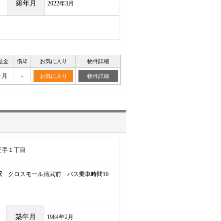
築年月
2022年3月
証金
償却
お気に入り
物件詳細
ヶ月
-
お気に入り
物件詳細
正手１丁目
駅
クロスモール清武前 バス乗車時間10
築年月
1984年2月