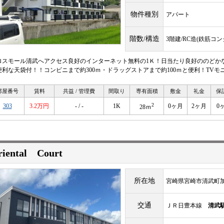
物件種別
アパート
階数/構造
3階建/RC造(鉄筋コ
ロスモール清武へアクセス良好のインターネット無料の1Ｋ！日当たり良好ののどか
便利な天袋付！！コンビニまで約300ｍ・ドラッグストアまで約100ｍと便利！TV
部屋番号
賃料
共益 / 管理費
間取り
専有面積
敷金
礼金
保
2
303
3.2万円
- / -
1K
0ヶ月
2ヶ月
0
28ｍ
riental Court
所在地
宮崎県宮崎市清武町
交通
ＪＲ日豊本線
清武