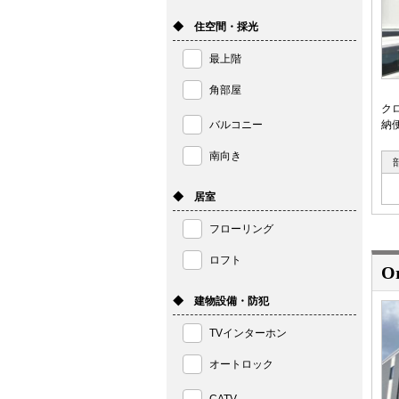
◆ 住空間・採光
最上階
角部屋
ク
バルコニー
納
南向き
◆ 居室
フローリング
ロフト
O
◆ 建物設備・防犯
TVインターホン
オートロック