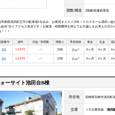
階数/構造
2階建/軽量鉄骨造
崎市南部清武町正手の駐車場1台込み、お家賃オススメ2DK！クロスモール清武へ徒
も徒歩7分とアクセス良好です！お家賃・初期費用を抑えてお引越しをお考えの方の
ね！！！
部屋番号
賃料
共益 / 管理費
間取り
専有面積
敷金
礼金
保
2
103
3.4万円
- / -
2DK
0ヶ月
0ヶ月
0
35ｍ
2
201
3.4万円
- / -
2DK
0ヶ月
0ヶ月
0
35ｍ
ォーサイト池田台B棟
所在地
宮崎県宮崎市清武町
交通
ＪＲ日豊本線
清武