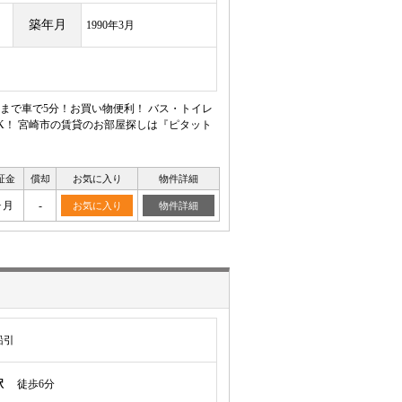
築年月
1990年3月
まで車で5分！お買い物便利！ バス・トイレ
K！ 宮崎市の賃貸のお部屋探しは『ピタット
証金
償却
お気に入り
物件詳細
ヶ月
-
お気に入り
物件詳細
船引
駅
徒歩6分