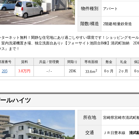
物件種別
アパート
階数/構造
2階建/軽量鉄骨造
ンターネット無料！閑静な住宅地にあり過ごしやすい環境です！ショッピングモール
、室内洗濯機置き場、独立洗面台あり♪ 【フォーサイト池田台B棟】清武町加納 2D
ウス』まで！
部屋番号
賃料
共益 / 管理費
間取り
専有面積
敷金
礼金
保
2
205
3.8万円
- / -
2DK
0ヶ月
2ヶ月
0
33.6ｍ
ールハイツ
所在地
宮崎県宮崎市清武町
交通
ＪＲ日豊本線
清武