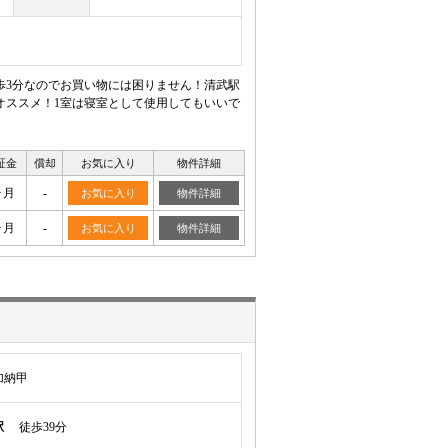
歩3分なのでお買い物には困りません！清武駅
オススメ！1室は寝室として使用してもいいで
証金
償却
お気に入り
物件詳細
ヶ月
-
お気に入り
物件詳細
ヶ月
-
お気に入り
物件詳細
加納甲
駅
徒歩39分