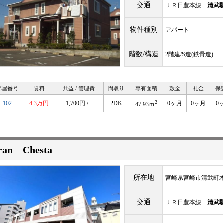
交通
ＪＲ日豊本線
清武
物件種別
アパート
階数/構造
2階建/S造(鉄骨造)
部屋番号
賃料
共益 / 管理費
間取り
専有面積
敷金
礼金
保
2
102
4.3万円
1,700円 / -
2DK
0ヶ月
0ヶ月
0
47.93ｍ
ran Chesta
所在地
宮崎県宮崎市清武町
交通
ＪＲ日豊本線
清武