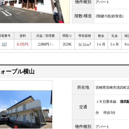
物件種別
アパート
階数/構造
2階建/S造(鉄骨造)
部屋番号
賃料
共益 / 管理費
間取り
専有面積
敷金
礼金
保
2
107
6.3万円
2,000円 / -
2LDK
1ヶ月
1ヶ月
0
51.51ｍ
ォーブル横山
所在地
宮崎県宮崎市清武町
ＪＲ日豊本線
清武
交通
分 停歩3分
物件種別
アパート