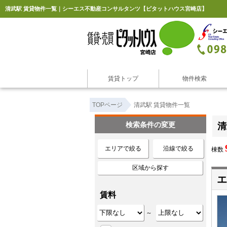
清武駅 賃貸物件一覧｜シーエス不動産コンサルタンツ【ピタットハウス宮崎店】
賃貸トップ
物件検索
TOPページ
清武駅 賃貸物件一覧
検索条件の変更
清
エリアで絞る
沿線で絞る
棟数
区域から探す
エ
賃料
～