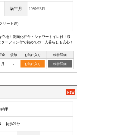
築年月
1989年3月
ンクリート造)
な立地！洗面化粧台・シャワートイレ付！収
モニターフォン付で初めての一人暮らしも安心！
証金
償却
お気に入り
物件詳細
ヶ月
-
お気に入り
物件詳細
加納甲
駅
徒歩21分