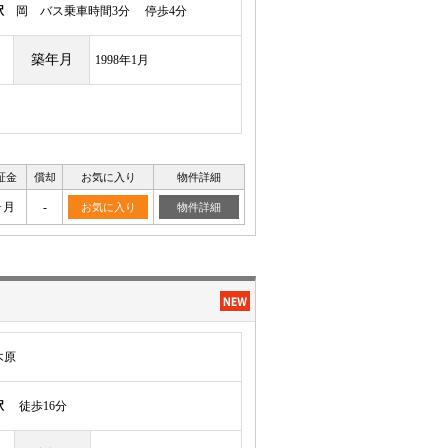
駅
岡 バス乗車時間3分 停歩4分
築年月
1998年1月
証金
償却
お気に入り
物件詳細
ヶ月
-
お気に入り
物件詳細
木原
駅
徒歩16分