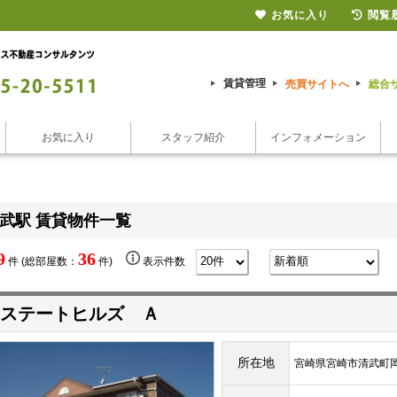
お気に入り
閲覧
賃貸管理
売買サイトへ
総合
お気に入り
スタッフ紹介
インフォメーション
武駅 賃貸物件一覧
9
36
件 (総部屋数：
件)
表示件数
ステートヒルズ Ａ
所在地
宮崎県宮崎市清武町