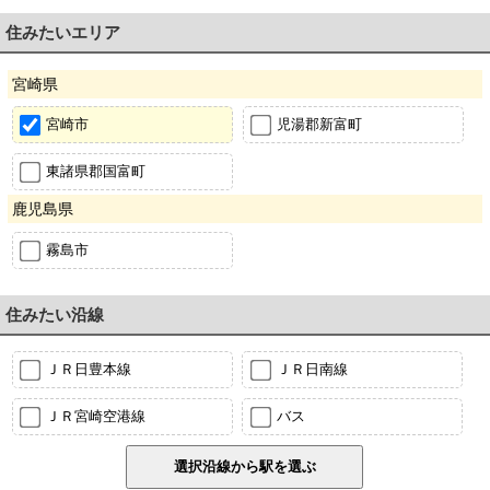
住みたいエリア
宮崎県
宮崎市
児湯郡新富町
東諸県郡国富町
鹿児島県
霧島市
住みたい沿線
ＪＲ日豊本線
ＪＲ日南線
ＪＲ宮崎空港線
バス