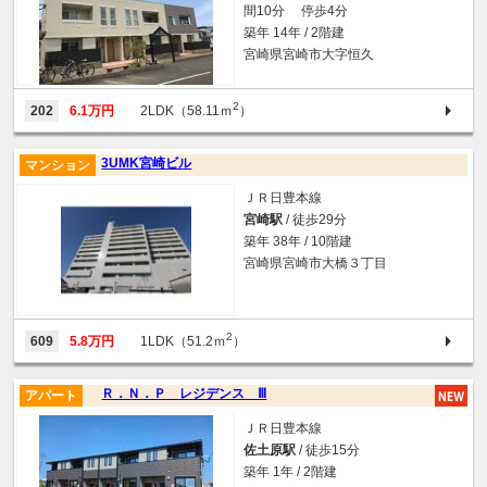
間10分 停歩4分
築年 14年 / 2階建
宮崎県宮崎市大字恒久
2
202
6.1万円
2LDK（58.11ｍ
）
3UMK宮崎ビル
マンション
ＪＲ日豊本線
宮崎駅
/ 徒歩29分
築年 38年 / 10階建
宮崎県宮崎市大橋３丁目
2
609
5.8万円
1LDK（51.2ｍ
）
Ｒ．Ｎ．Ｐ レジデンス Ⅲ
アパート
ＪＲ日豊本線
佐土原駅
/ 徒歩15分
築年 1年 / 2階建