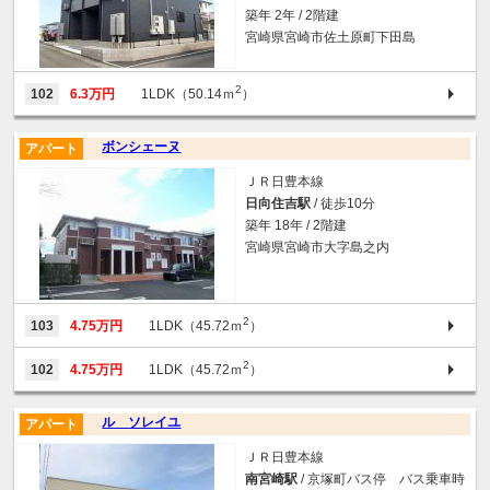
築年 2年 / 2階建
宮崎県宮崎市佐土原町下田島
2
102
6.3万円
1LDK（50.14ｍ
）
ボンシェーヌ
アパート
ＪＲ日豊本線
日向住吉駅
/ 徒歩10分
築年 18年 / 2階建
宮崎県宮崎市大字島之内
2
103
4.75万円
1LDK（45.72ｍ
）
2
102
4.75万円
1LDK（45.72ｍ
）
ル ソレイユ
アパート
ＪＲ日豊本線
南宮崎駅
/ 京塚町バス停 バス乗車時