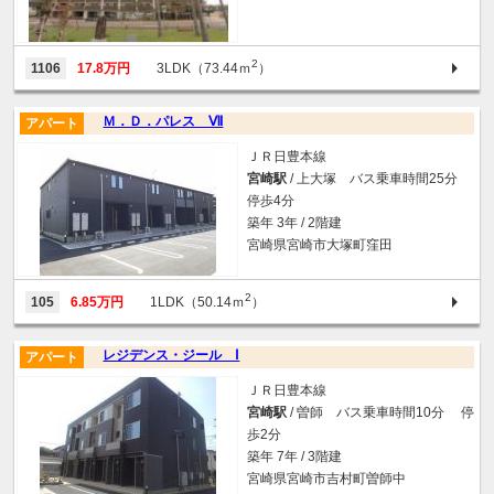
2
1106
17.8万円
3LDK（73.44ｍ
）
Ｍ．Ｄ．パレス Ⅶ
アパート
ＪＲ日豊本線
宮崎駅
/ 上大塚 バス乗車時間25分
停歩4分
築年 3年 / 2階建
宮崎県宮崎市大塚町窪田
2
105
6.85万円
1LDK（50.14ｍ
）
レジデンス・ジール Ⅰ
アパート
ＪＲ日豊本線
宮崎駅
/ 曽師 バス乗車時間10分 停
歩2分
築年 7年 / 3階建
宮崎県宮崎市吉村町曽師中