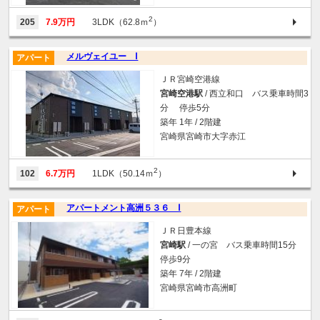
2
205
7.9万円
3LDK（62.8ｍ
）
メルヴェイユー Ⅰ
アパート
ＪＲ宮崎空港線
宮崎空港駅
/ 西立和口 バス乗車時間3
分 停歩5分
築年 1年 / 2階建
宮崎県宮崎市大字赤江
2
102
6.7万円
1LDK（50.14ｍ
）
アパートメント高洲５３６ Ⅰ
アパート
ＪＲ日豊本線
宮崎駅
/ 一の宮 バス乗車時間15分
停歩9分
築年 7年 / 2階建
宮崎県宮崎市高洲町