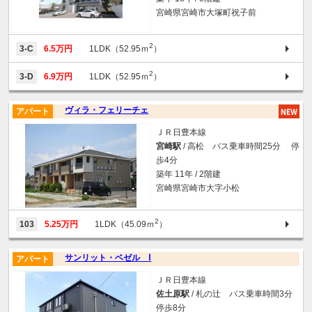
宮崎県宮崎市大塚町祝子前
2
3-C
6.5万円
1LDK（52.95ｍ
）
2
3-D
6.9万円
1LDK（52.95ｍ
）
ヴィラ・フェリーチェ
アパート
ＪＲ日豊本線
宮崎駅
/ 高松 バス乗車時間25分 停
歩4分
築年 11年 / 2階建
宮崎県宮崎市大字小松
2
103
5.25万円
1LDK（45.09ｍ
）
サンリット・ベゼル Ⅰ
アパート
ＪＲ日豊本線
佐土原駅
/ 札の辻 バス乗車時間3分
停歩8分