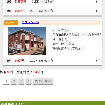
2
103
5.35万円
1LDK（44.17ｍ
）
2
201
6.2万円
2LDK（56.23ｍ
）
ラフレシール
アパート
ＪＲ日豊本線
日向住吉駅
/ 日向住吉 バス乗車時間5
分 停歩7分
築年 14年 / 2階建
宮崎県宮崎市大字島之内
2
204
5.5万円
2LDK（58.95ｍ
）
棟数
78
件 (総物件数：
138
件)
1
2
3
4
次の20件>>
条件を絞り込む