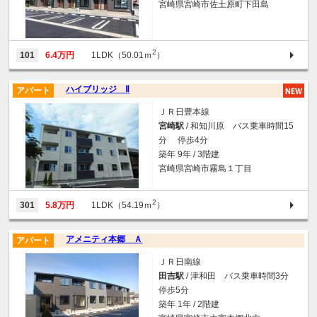
宮崎県宮崎市佐土原町下田島
2
101
6.4万円
1LDK（50.01ｍ
）
ハイブリッジ Ⅱ
アパート
ＪＲ日豊本線
宮崎駅
/ 和知川原 バス乗車時間15
分 停歩4分
築年 9年 / 3階建
宮崎県宮崎市霧島１丁目
2
301
5.8万円
1LDK（54.19ｍ
）
アメニティ本郷 Ａ
アパート
ＪＲ日南線
田吉駅
/ 津和田 バス乗車時間3分
停歩5分
築年 1年 / 2階建