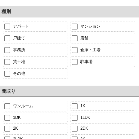
種別
アパート
マンション
戸建て
店舗
事務所
倉庫・工場
貸土地
駐車場
その他
間取り
ワンルーム
1K
1DK
1LDK
2K
2DK