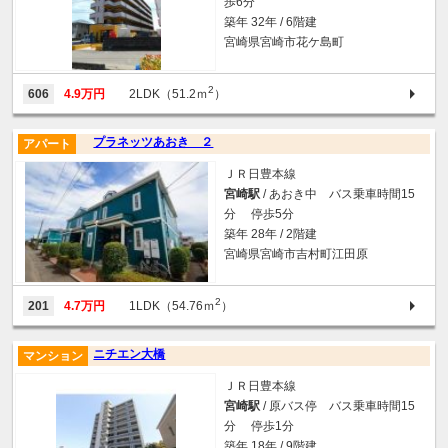
歩6分
築年 32年 / 6階建
宮崎県宮崎市花ケ島町
2
606
4.9万円
2LDK（51.2ｍ
）
プラネッツあおき ２
アパート
ＪＲ日豊本線
宮崎駅
/ あおき中 バス乗車時間15
分 停歩5分
築年 28年 / 2階建
宮崎県宮崎市吉村町江田原
2
201
4.7万円
1LDK（54.76ｍ
）
ニチエン大橋
マンション
ＪＲ日豊本線
宮崎駅
/ 原バス停 バス乗車時間15
分 停歩1分
築年 18年 / 9階建