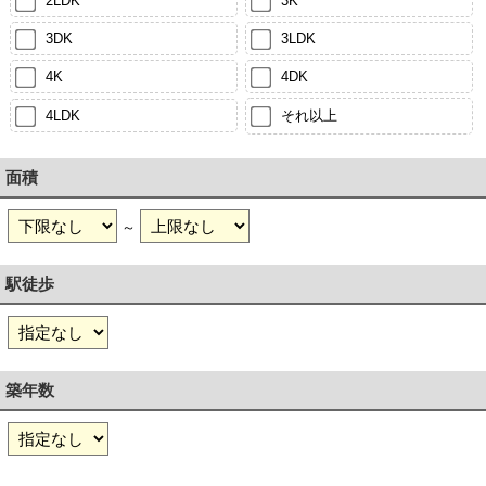
2LDK
3K
3DK
3LDK
4K
4DK
4LDK
それ以上
面積
～
駅徒歩
築年数