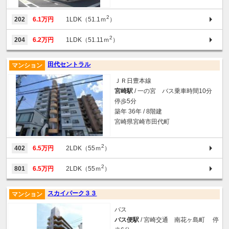
2
202
6.1万円
1LDK（51.1ｍ
）
2
204
6.2万円
1LDK（51.11ｍ
）
田代セントラル
マンション
ＪＲ日豊本線
宮崎駅
/ 一の宮 バス乗車時間10分
停歩5分
築年 36年 / 8階建
宮崎県宮崎市田代町
2
402
6.5万円
2LDK（55ｍ
）
2
801
6.5万円
2LDK（55ｍ
）
スカイパーク３３
マンション
バス
バス便駅
/ 宮崎交通 南花ヶ島町 停