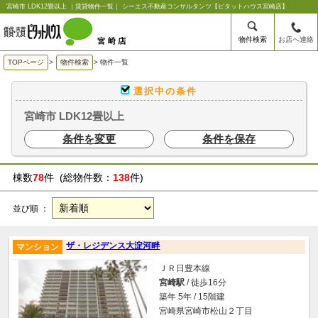
宮崎市 LDK12畳以上 ｜賃貸物件一覧｜ シーエス不動産コンサルタンツ【ピタットハウス宮崎店】
物件検索
お店へ連絡
TOPページ
>
物件検索
>
物件一覧
選択中の条件
宮崎市 LDK12畳以上
条件を変更
条件を保存
棟数
78
件 (総物件数：
138
件)
並び順 ：
ザ・レジデンス大淀河畔
マンション
ＪＲ日豊本線
宮崎駅
/ 徒歩16分
築年 5年 / 15階建
宮崎県宮崎市松山２丁目