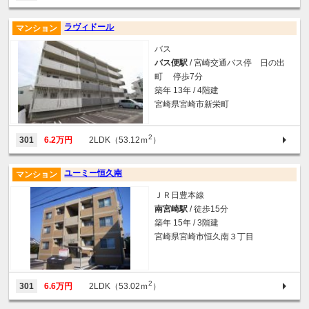
ラヴィドール
マンション
バス
バス便駅
/ 宮崎交通バス停 日の出
町 停歩7分
築年 13年 / 4階建
宮崎県宮崎市新栄町
2
301
6.2万円
2LDK（53.12ｍ
）
ユーミー恒久南
マンション
ＪＲ日豊本線
南宮崎駅
/ 徒歩15分
築年 15年 / 3階建
宮崎県宮崎市恒久南３丁目
2
301
6.6万円
2LDK（53.02ｍ
）