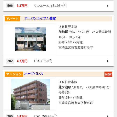
2
506
5.3万円
ワンルーム（31.98ｍ
）
アーバンライフ１番館
アパート
ＪＲ日豊本線
加納駅
/ 池の上バス停 バス乗車時間
10分 停歩7分
築年 27年 / 2階建
宮崎県宮崎市源藤町堤下
2
202
4.3万円
1LK（35ｍ
）
ホープパレス
マンション
ＪＲ日豊本線
蓮ケ池駅
/ 新名爪 バス乗車時間6分
停歩3分
築年 23年 / 4階建
宮崎県宮崎市大字新名爪
2
205
5.8万円
3DK（56.85ｍ
）