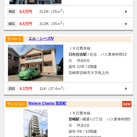
2
402
6.5万円
2LDK（55ｍ
）
2
801
6.5万円
2LDK（55ｍ
）
エル・シーズⅣ
アパート
ＪＲ日豊本線
日向住吉駅
/ 住吉 バス乗車時間10
分 停歩6分
築年 22年 / 2階建
宮崎県宮崎市大字島之内
2
202
4.3万円
1LK（37.4ｍ
）
Riviere Champ 宮田町
マンション
ＪＲ日豊本線
宮崎駅
/ 橘通り2丁目 バス乗車時間5
分 停歩2分
築年 5年 / 10階建