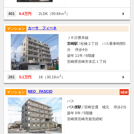
2
401
6.4万円
2LDK（50.84ｍ
）
カーサ フィーネ
マンション
ＪＲ日豊本線
宮崎駅
/ 松橋２丁目 バス乗車時間5
分 停歩4分
築年 11年 / 6階建
宮崎県宮崎市末広１丁目
2
201
5.1万円
1K（30.19ｍ
）
NEO FASCIO
マンション
バス
バス便駅
/ 宮崎交通 城元 停歩2分
築年 6年 / 5階建
宮崎県宮崎市新別府町