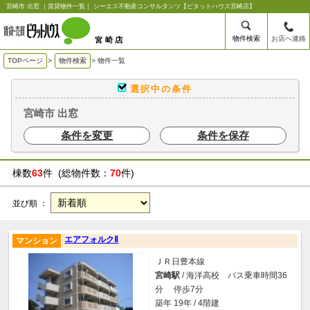
宮崎市 出窓 ｜賃貸物件一覧｜ シーエス不動産コンサルタンツ【ピタットハウス宮崎店】
物件検索
お店へ連絡
TOPページ
>
物件検索
>
物件一覧
選択中の条件
宮崎市 出窓
条件を変更
条件を保存
棟数
63
件 (総物件数：
70
件)
並び順 ：
エアフォルクⅡ
マンション
ＪＲ日豊本線
宮崎駅
/ 海洋高校 バス乗車時間36
分 停歩7分
築年 19年 / 4階建