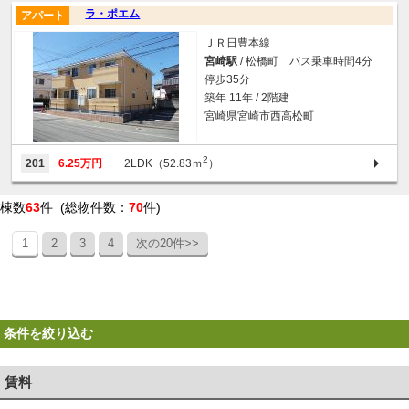
ラ・ポエム
アパート
ＪＲ日豊本線
宮崎駅
/ 松橋町 バス乗車時間4分
停歩35分
築年 11年 / 2階建
宮崎県宮崎市西高松町
2
201
6.25万円
2LDK（52.83ｍ
）
棟数
63
件 (総物件数：
70
件)
1
2
3
4
次の20件>>
条件を絞り込む
賃料