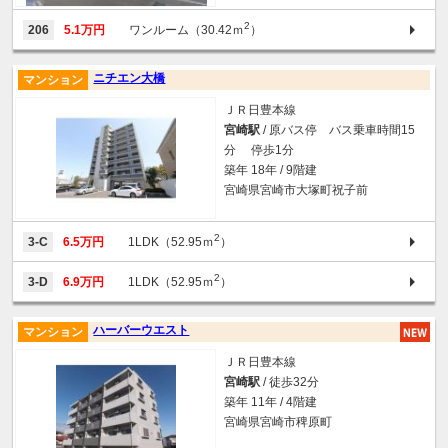
2
206
5.1万円
ワンルーム（30.42ｍ
）
ニチエン大橋
マンション
ＪＲ日豊本線
宮崎駅
/ 原バス停 バス乗車時間15
分 停歩1分
築年 18年 / 9階建
宮崎県宮崎市大塚町祝子前
2
3-C
6.5万円
1LDK（52.95ｍ
）
2
3-D
6.9万円
1LDK（52.95ｍ
）
ハーバーウエスト
マンション
ＪＲ日豊本線
宮崎駅
/ 徒歩32分
築年 11年 / 4階建
宮崎県宮崎市稗原町