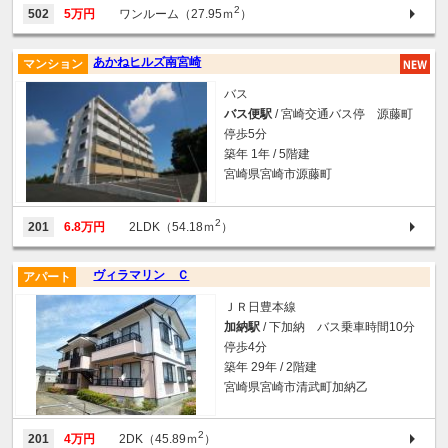
2
502
5万円
ワンルーム（27.95ｍ
）
あかねヒルズ南宮崎
マンション
バス
バス便駅
/ 宮崎交通バス停 源藤町
停歩5分
築年 1年 / 5階建
宮崎県宮崎市源藤町
2
201
6.8万円
2LDK（54.18ｍ
）
ヴィラマリン Ｃ
アパート
ＪＲ日豊本線
加納駅
/ 下加納 バス乗車時間10分
停歩4分
築年 29年 / 2階建
宮崎県宮崎市清武町加納乙
2
201
4万円
2DK（45.89ｍ
）