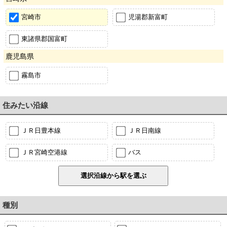
宮崎市
児湯郡新富町
東諸県郡国富町
鹿児島県
霧島市
住みたい沿線
ＪＲ日豊本線
ＪＲ日南線
ＪＲ宮崎空港線
バス
種別