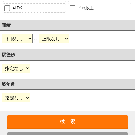
4LDK
それ以上
面積
～
駅徒歩
築年数