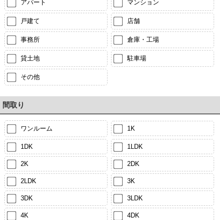
アパート
マンション
戸建て
店舗
事務所
倉庫・工場
貸土地
駐車場
その他
間取り
ワンルーム
1K
1DK
1LDK
2K
2DK
2LDK
3K
3DK
3LDK
4K
4DK