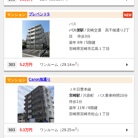
プレベントS
マンション
バス
バス便駅
/ 宮崎交通 高千穂通り2丁
目 停歩3分
築年 8年 / 5階建
宮崎県宮崎市広島１丁目
2
303
5.2万円
ワンルーム（29.14ｍ
）
Caron旭通り
マンション
ＪＲ日豊本線
宮崎駅
/ 川原町 バス乗車時間10分
停歩1分
築年 11年 / 6階建
宮崎県宮崎市松山１丁目
2
503
5.3万円
ワンルーム（29.25ｍ
）