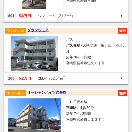
宮崎県宮崎市宮田町
2
801
5.6万円
ワンルーム（31.2ｍ
）
グランツモア
マンション
バス
バス便駅
/ 宮崎交通 姥ヶ島 停歩5
分
築年 9年 / 3階建
宮崎県宮崎市恒久６丁目
2
203
6.2万円
2LDK（52.54ｍ
）
オーシャンハイツ弐番館
マンション
ＪＲ日豊本線
宮崎駅
/ 徒歩30分
築年 7年 / 3階建
宮崎県宮崎市大工３丁目