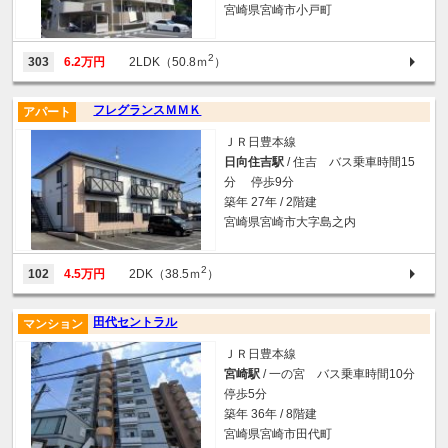
宮崎県宮崎市小戸町
2
303
6.2万円
2LDK（50.8ｍ
）
フレグランスＭＭＫ
アパート
ＪＲ日豊本線
日向住吉駅
/ 住吉 バス乗車時間15
分 停歩9分
築年 27年 / 2階建
宮崎県宮崎市大字島之内
2
102
4.5万円
2DK（38.5ｍ
）
田代セントラル
マンション
ＪＲ日豊本線
宮崎駅
/ 一の宮 バス乗車時間10分
停歩5分
築年 36年 / 8階建
宮崎県宮崎市田代町