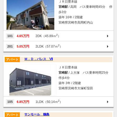
ＪＲ日豊本線
宮崎駅
/ 高岡 バス乗車時間45分 停
歩3分
築年 16年 / 2階建
宮崎県宮崎市高岡町内山
2
101
4.65万円
2DK（45.89ｍ
）
2
201
5.05万円
2LDK（57.07ｍ
）
Ｍ．Ｄ．パレス Ⅶ
アパート
ＪＲ日豊本線
宮崎駅
/ 上大塚 バス乗車時間25分
停歩4分
築年 3年 / 2階建
宮崎県宮崎市大塚町窪田
2
105
6.85万円
1LDK（50.14ｍ
）
サンモール 鶴島
アパート