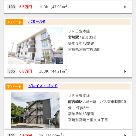
2
103
6.5万円
1LDK（47.93ｍ
）
ボヌールK
アパート
ＪＲ日豊本線
宮崎駅
/ 徒歩33分
築年 3年 / 3階建
宮崎県宮崎市稗原町
2
305
6.8万円
1LDK（44.21ｍ
）
グレイス・ゴッド
アパート
ＪＲ日豊本線
南宮崎駅
/ 城ヶ崎 バス乗車時間10
分 停歩3分
築年 5年 / 3階建
宮崎県宮崎市恒久４丁目
2
101
4.3万円
1K（26.09ｍ
）