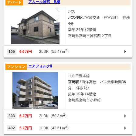
アムール神宮 B棟
アパート
バス
バス便駅
/ 宮崎交通 神宮西町 停歩
4分
築年 24年 / 2階建
宮崎県宮崎市神宮西２丁目
2
105
6.6万円
2LDK（55.47ｍ
）
エアフォルクⅡ
マンション
ＪＲ日豊本線
宮崎駅
/ 海洋高校 バス乗車時間36
分 停歩7分
築年 19年 / 4階建
宮崎県宮崎市小戸町
2
303
6.2万円
2LDK（50.8ｍ
）
2
402
5.2万円
1LDK（42.61ｍ
）