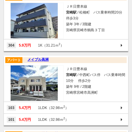
ＪＲ日豊本線
宮崎駅
/ 松橋町 バス乗車時間20分
停歩3分
築年 3年 / 3階建
宮崎県宮崎市鶴島３丁目
2
304
5.9万円
1K（31.21ｍ
）
メイプル高洲
アパート
ＪＲ日豊本線
宮崎駅
/ 中西町バス停 バス乗車時間
10分 停歩2分
築年 9年 / 2階建
宮崎県宮崎市高洲町
2
103
5.4万円
1LDK（32.98ｍ
）
2
101
5.4万円
1LDK（32.98ｍ
）