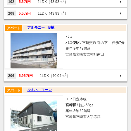
2
102
5.5万円
1LDK（43.93ｍ
）
2
208
5.5万円
1LDK（43.93ｍ
）
アルモニー B棟
アパート
バス
バス便駅
/ 宮崎交通 寺の下 停歩7分
築年 8年 / 3階建
宮崎県宮崎市吉村町南田
2
206
5.95万円
1LDK（40.04ｍ
）
ルミネ マーレ
アパート
ＪＲ日豊本線
宮崎駅
/ 徒歩68分
築年 3年 / 2階建
宮崎県宮崎市大字赤江