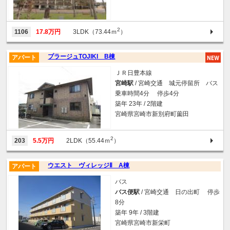
2
1106
17.8万円
3LDK（73.44ｍ
）
プラージュTOJIKI B棟
アパート
ＪＲ日豊本線
宮崎駅
/ 宮崎交通 城元停留所 バス
乗車時間4分 停歩4分
築年 23年 / 2階建
宮崎県宮崎市新別府町薗田
2
203
5.5万円
2LDK（55.44ｍ
）
ウエスト ヴィレッジⅡ A棟
アパート
バス
バス便駅
/ 宮崎交通 日の出町 停歩
8分
築年 9年 / 3階建
宮崎県宮崎市新栄町