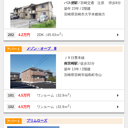
バス便駅
/ 宮崎交通 辻原 停歩8分
築年 23年 / 2階建
宮崎県宮崎市大字本郷南方
2
202
4.2万円
2DK（45.43ｍ
）
メゾン・オーブ Ⅲ
アパート
ＪＲ日豊本線
南宮崎駅
/ 徒歩32分
築年 13年 / 2階建
宮崎県宮崎市福島町寺山
2
101
4.5万円
ワンルーム（32.9ｍ
）
2
102
4.5万円
ワンルーム（32.9ｍ
）
プリムローズ
アパート