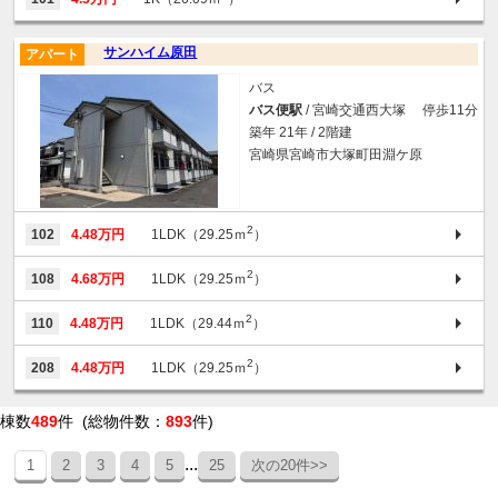
サンハイム原田
アパート
バス
バス便駅
/ 宮崎交通西大塚 停歩11分
築年 21年 / 2階建
宮崎県宮崎市大塚町田淵ケ原
2
102
4.48万円
1LDK（29.25ｍ
）
2
108
4.68万円
1LDK（29.25ｍ
）
2
110
4.48万円
1LDK（29.44ｍ
）
2
208
4.48万円
1LDK（29.25ｍ
）
棟数
489
件 (総物件数：
893
件)
...
1
2
3
4
5
25
次の20件>>