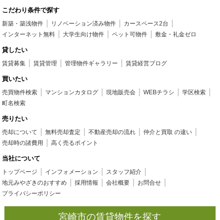
こだわり条件で探す
新築・築浅物件
リノベーション済み物件
カースペース2台
インターネット無料
大学生向け物件
ペット可物件
敷金・礼金ゼロ
貸したい
賃貸募集
賃貸管理
管理物件ギャラリー
賃貸経営ブログ
買いたい
売買物件検索
マンションカタログ
現地販売会
WEBチラシ
学区検索
町名検索
売りたい
売却について
無料売却査定
不動産売却の流れ
仲介と買取 の違い
売却時の諸費用
高く売るポイント
当社について
トップページ
インフォメーション
スタッフ紹介
地元みやざきのおすすめ
採用情報
会社概要
お問合せ
プライバシーポリシー
宮崎市の賃貸物件を探す