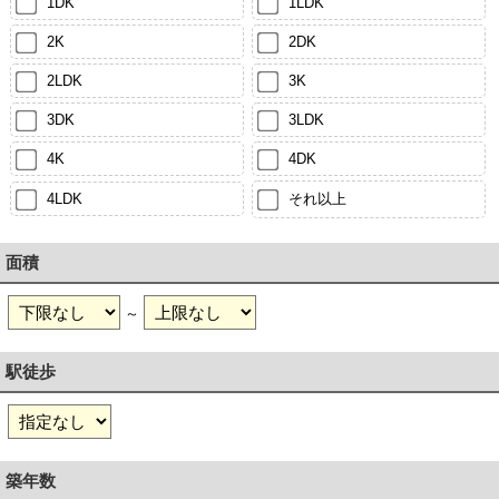
1DK
1LDK
2K
2DK
2LDK
3K
3DK
3LDK
4K
4DK
4LDK
それ以上
面積
～
駅徒歩
築年数