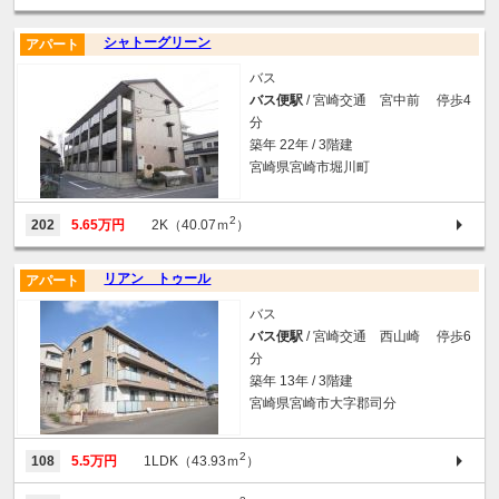
シャトーグリーン
アパート
バス
バス便駅
/ 宮崎交通 宮中前 停歩4
分
築年 22年 / 3階建
宮崎県宮崎市堀川町
2
202
5.65万円
2K（40.07ｍ
）
リアン トゥール
アパート
バス
バス便駅
/ 宮崎交通 西山崎 停歩6
分
築年 13年 / 3階建
宮崎県宮崎市大字郡司分
2
108
5.5万円
1LDK（43.93ｍ
）