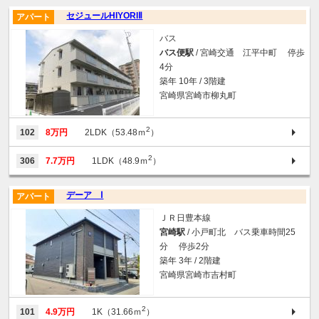
セジュールHIYORIⅡ
アパート
バス
バス便駅
/ 宮崎交通 江平中町 停歩
4分
築年 10年 / 3階建
宮崎県宮崎市柳丸町
2
102
8万円
2LDK（53.48ｍ
）
2
306
7.7万円
1LDK（48.9ｍ
）
デーア Ⅰ
アパート
ＪＲ日豊本線
宮崎駅
/ 小戸町北 バス乗車時間25
分 停歩2分
築年 3年 / 2階建
宮崎県宮崎市吉村町
2
101
4.9万円
1K（31.66ｍ
）