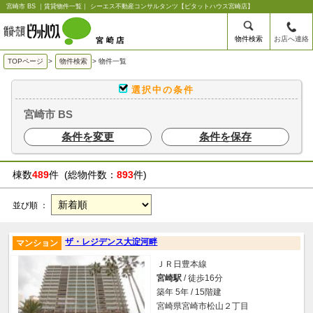
宮崎市 BS ｜賃貸物件一覧｜ シーエス不動産コンサルタンツ【ピタットハウス宮崎店】
物件検索
お店へ連絡
TOPページ
>
物件検索
>
物件一覧
選択中の条件
宮崎市 BS
条件を変更
条件を保存
棟数
489
件 (総物件数：
893
件)
並び順 ：
ザ・レジデンス大淀河畔
マンション
ＪＲ日豊本線
宮崎駅
/ 徒歩16分
築年 5年 / 15階建
宮崎県宮崎市松山２丁目