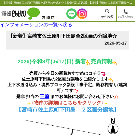
【新着】宮崎市佐土原町下田島全2区画の分譲地☆【2026/05/17更新】【新着】宮崎市佐土原町下田島全2区画の分譲地☆ |宮崎市の賃貸のことならシーエス不動産コンサルタンツ【ピタットハウス宮崎店】
物件検索
お店へ連絡
インフォメーションの一覧へ戻る
【新着】宮崎市佐土原町下田島全2区画の分譲地☆
2026-05-17
2026(令和8年).5/17(日) 新着
売買情報
売買から今日の新着おすすめはコチラ
佐土原町下田島の2区画分譲地をご紹介します
上下水道引込み・境界ブロック新設工事予定。既存権有り(建築
可）です
三原
是非 担当の
ま
でお気軽にお問い合わせ下さい
↓物件の詳細はこちらをクリック↓
【宮崎市佐土原町下田島 ２区画分譲地】