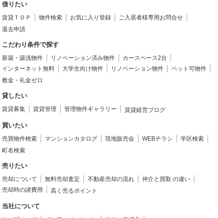
借りたい
賃貸ＴＯＰ
物件検索
お気に入り登録
ご入居者様専用お問合せ
退去申請
こだわり条件で探す
新築・築浅物件
リノベーション済み物件
カースペース2台
インターネット無料
大学生向け物件
リノベーション物件
ペット可物件
敷金・礼金ゼロ
貸したい
賃貸募集
賃貸管理
管理物件ギャラリー
賃貸経営ブログ
買いたい
売買物件検索
マンションカタログ
現地販売会
WEBチラシ
学区検索
町名検索
売りたい
売却について
無料売却査定
不動産売却の流れ
仲介と買取 の違い
売却時の諸費用
高く売るポイント
当社について