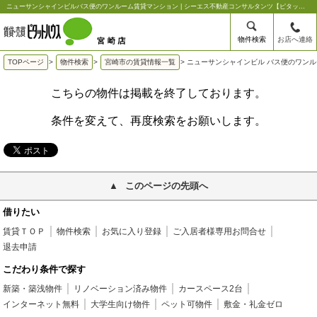
ニューサンシャインビルバス便のワンルーム賃貸マンション | シーエス不動産コンサルタンツ【ピタットハウス宮崎店】
物件検索
お店へ連絡
TOPページ
>
物件検索
>
宮崎市の賃貸情報一覧
>
ニューサンシャインビル バス便のワン
こちらの物件は掲載を終了しております。
条件を変えて、再度検索をお願いします。
このページの先頭へ
借りたい
賃貸ＴＯＰ
物件検索
お気に入り登録
ご入居者様専用お問合せ
退去申請
こだわり条件で探す
新築・築浅物件
リノベーション済み物件
カースペース2台
インターネット無料
大学生向け物件
ペット可物件
敷金・礼金ゼロ