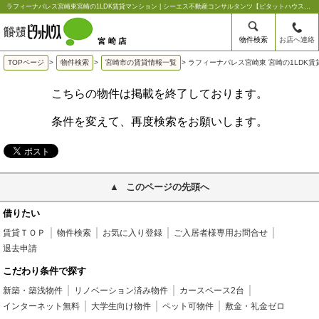
ラフィーナパレス宮崎東宮崎の1LDK賃貸マンション | シーエス不動産コンサルタンツ【ピタットハウス宮崎店】
物件検索
お店へ連絡
TOPページ
>
物件検索
>
宮崎市の賃貸情報一覧
>
ラフィーナパレス宮崎東 宮崎の1LDK
こちらの物件は掲載を終了しております。
条件を変えて、再度検索をお願いします。
このページの先頭へ
借りたい
賃貸ＴＯＰ
物件検索
お気に入り登録
ご入居者様専用お問合せ
退去申請
こだわり条件で探す
新築・築浅物件
リノベーション済み物件
カースペース2台
インターネット無料
大学生向け物件
ペット可物件
敷金・礼金ゼロ