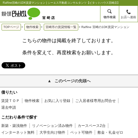
Raffine宮崎の1DK賃貸マンション | シーエス不動産コンサルタンツ【ピタットハウス宮崎店】
物件検索
お店へ連絡
TOPページ
>
物件検索
>
宮崎市の賃貸情報一覧
>
Raffine 宮崎の1DK賃貸マンション
こちらの物件は掲載を終了しております。
条件を変えて、再度検索をお願いします。
このページの先頭へ
借りたい
賃貸ＴＯＰ
物件検索
お気に入り登録
ご入居者様専用お問合せ
退去申請
こだわり条件で探す
新築・築浅物件
リノベーション済み物件
カースペース2台
インターネット無料
大学生向け物件
ペット可物件
敷金・礼金ゼロ