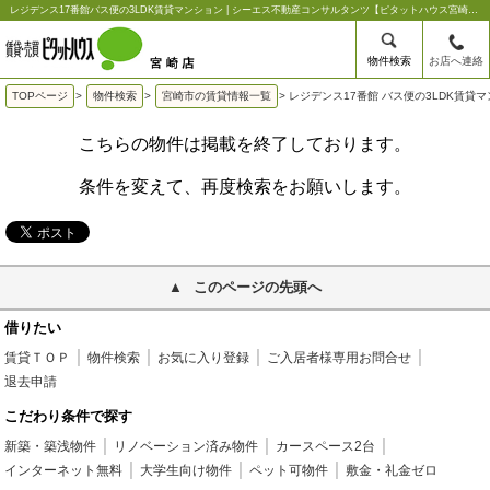
レジデンス17番館バス便の3LDK賃貸マンション | シーエス不動産コンサルタンツ【ピタットハウス宮崎店】
物件検索
お店へ連絡
TOPページ
>
物件検索
>
宮崎市の賃貸情報一覧
>
レジデンス17番館 バス便の3LDK賃貸
こちらの物件は掲載を終了しております。
条件を変えて、再度検索をお願いします。
このページの先頭へ
借りたい
賃貸ＴＯＰ
物件検索
お気に入り登録
ご入居者様専用お問合せ
退去申請
こだわり条件で探す
新築・築浅物件
リノベーション済み物件
カースペース2台
インターネット無料
大学生向け物件
ペット可物件
敷金・礼金ゼロ