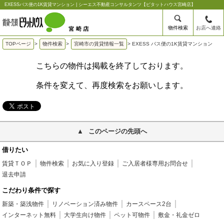
EXESSバス便の1K賃貸マンション | シーエス不動産コンサルタンツ【ピタットハウス宮崎店】
物件検索
お店へ連絡
TOPページ
>
物件検索
>
宮崎市の賃貸情報一覧
>
EXESS バス便の1K賃貸マンション
こちらの物件は掲載を終了しております。
条件を変えて、再度検索をお願いします。
このページの先頭へ
借りたい
賃貸ＴＯＰ
物件検索
お気に入り登録
ご入居者様専用お問合せ
退去申請
こだわり条件で探す
新築・築浅物件
リノベーション済み物件
カースペース2台
インターネット無料
大学生向け物件
ペット可物件
敷金・礼金ゼロ