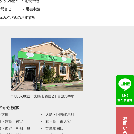
タッフ紹介
お問合せ
お問合せ
退去申請
元みやざきのおすすめ
〒880-0032 宮崎市霧島2丁目205番地
アから検索
北方町
大島・阿波岐原町
園・霧島・神宮
花ヶ島・東大宮
橋・西池・和知川原
宮崎駅周辺