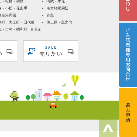
工・松橋・鶴島
清武・木花
塚・小松・花山手
南宮崎駅周辺
崎空港周辺
青島
妻町・大王町・田代町
佐土原・島之内
丸・吉村・昭和町・新別府