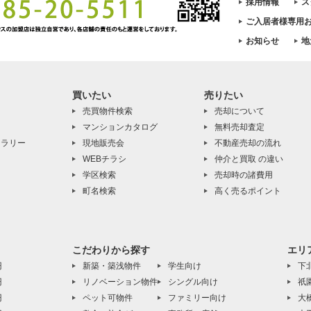
採用情報
ス
ご入居者様専用
お知らせ
地
買いたい
売りたい
売買物件検索
売却について
マンションカタログ
無料売却査定
ャラリー
現地販売会
不動産売却の流れ
WEBチラシ
仲介と買取 の違い
学区検索
売却時の諸費用
町名検索
高く売るポイント
こだわりから探す
エリ
円
新築・築浅物件
学生向け
下
円
リノベーション物件
シングル向け
祇
円
ペット可物件
ファミリー向け
大