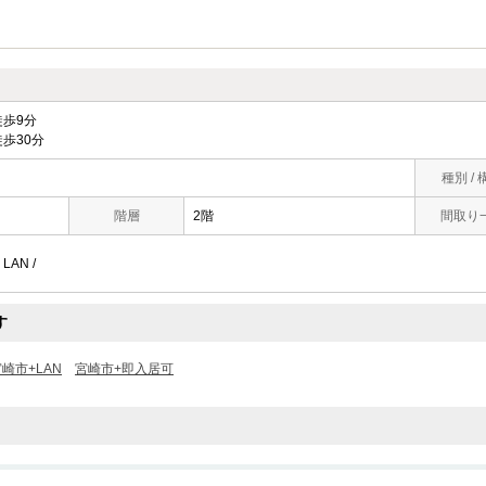
歩9分
歩30分
種別 / 
階層
2階
間取り
LAN /
す
崎市+LAN
宮崎市+即入居可