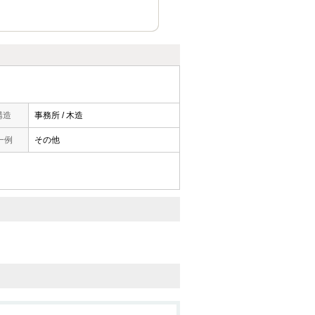
構造
事務所 / 木造
一例
その他