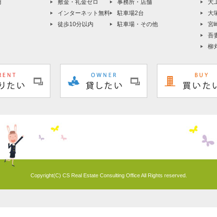
円
敷金・礼金ゼロ
事務所・店舗
大
インターネット無料
駐車場2台
大
徒歩10分以内
駐車場・その他
宮
吾
柳
Copyright(C) CS Real Estate Consulting Office All Rights reserved.