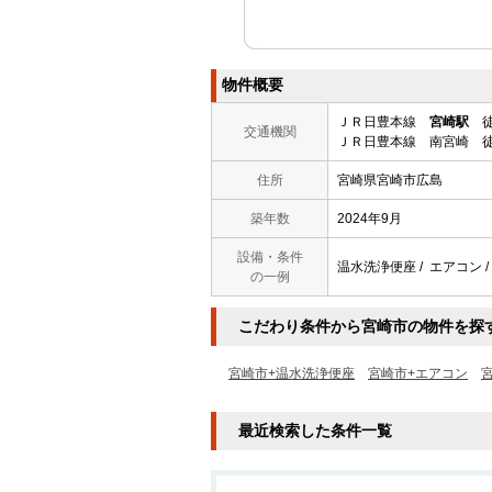
物件概要
ＪＲ日豊本線
宮崎駅
徒
交通機関
ＪＲ日豊本線 南宮崎 徒
住所
宮崎県宮崎市広島
築年数
2024年9月
設備・条件
温水洗浄便座 / エアコン / 
の一例
こだわり条件から宮崎市の物件を探
宮崎市+温水洗浄便座
宮崎市+エアコン
宮
最近検索した条件一覧