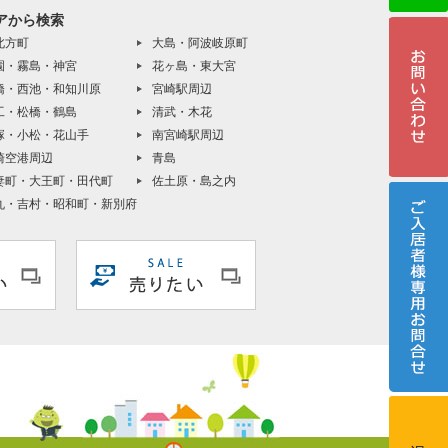
アから検索
北方町
大島・阿波岐原町
園・霧島・神宮
花ヶ島・東大宮
橋・西池・和知川原
宮崎駅周辺
工・松橋・鶴島
清武・木花
塚・小松・花山手
南宮崎駅周辺
崎空港周辺
青島
妻町・大王町・田代町
佐土原・島之内
丸・吉村・昭和町・新別府