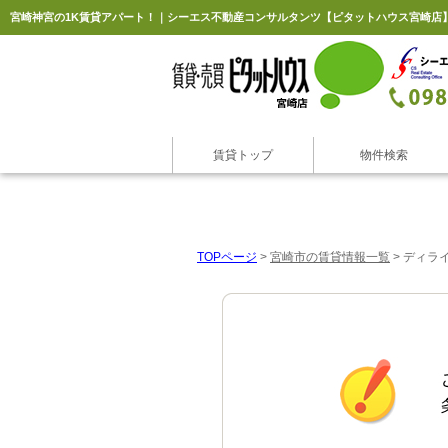
宮崎神宮の1K賃貸アパート！｜シーエス不動産コンサルタンツ【ピタットハウス宮崎店
賃貸トップ
物件検索
TOPページ
>
宮崎市の賃貸情報一覧
>
ディライ