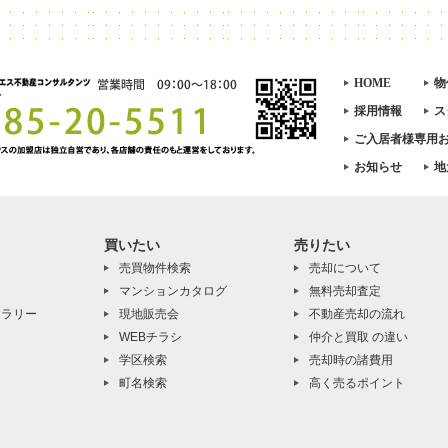
HOME
物
採用情報
ス
ご入居者様専用
お知らせ
地
買いたい
売りたい
売買物件検索
売却について
マンションカタログ
無料売却査定
ャラリー
現地販売会
不動産売却の流れ
WEBチラシ
仲介と買取 の違い
学区検索
売却時の諸費用
町名検索
高く売るポイント