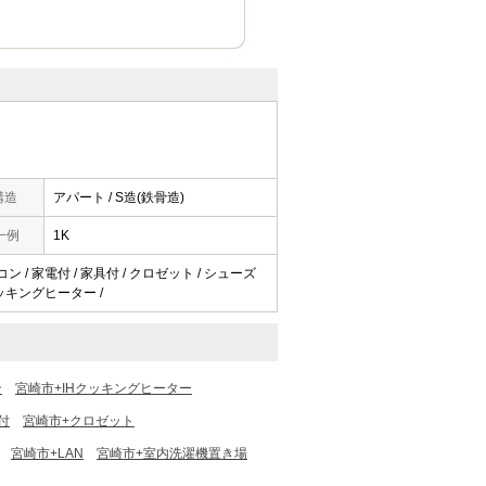
構造
アパート / S造(鉄骨造)
一例
1K
コン / 家電付 / 家具付 / クロゼット / シューズ
クッキングヒーター /
ン
宮崎市+IHクッキングヒーター
付
宮崎市+クロゼット
宮崎市+LAN
宮崎市+室内洗濯機置き場