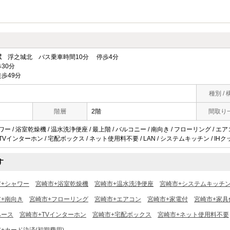
駅
浮之城北 バス乗車時間10分 停歩4分
30分
歩49分
種別 / 
階層
2階
間取り
ワー / 浴室乾燥機 / 温水洗浄便座 / 最上階 / バルコニー / 南向き / フローリング / エア
 TVインターホン / 宅配ボックス / ネット使用料不要 / LAN / システムキッチン / IH
す
市+シャワー
宮崎市+浴室乾燥機
宮崎市+温水洗浄便座
宮崎市+システムキッチ
+南向き
宮崎市+フローリング
宮崎市+エアコン
宮崎市+家電付
宮崎市+家具
ペース
宮崎市+TVインターホン
宮崎市+宅配ボックス
宮崎市+ネット使用料不要