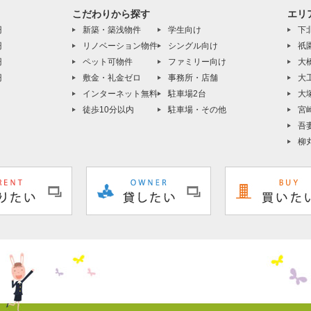
こだわりから探す
エリ
円
新築・築浅物件
学生向け
下
円
リノベーション物件
シングル向け
祇
円
ペット可物件
ファミリー向け
大
円
敷金・礼金ゼロ
事務所・店舗
大
インターネット無料
駐車場2台
大
徒歩10分以内
駐車場・その他
宮
吾
柳