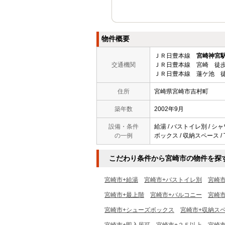
物件概要
ＪＲ日豊本線
宮崎神宮
交通機関
ＪＲ日豊本線 宮崎 徒歩
ＪＲ日豊本線 蓮ケ池 徒
住所
宮崎県宮崎市吉村町
築年数
2002年9月
設備・条件
給湯 / バストイレ別 / シャ
の一例
ボックス / 収納スペース /
こだわり条件から宮崎市の物件を探
宮崎市+給湯
宮崎市+バストイレ別
宮崎
宮崎市+最上階
宮崎市+バルコニー
宮崎市
宮崎市+シューズボックス
宮崎市+収納ス