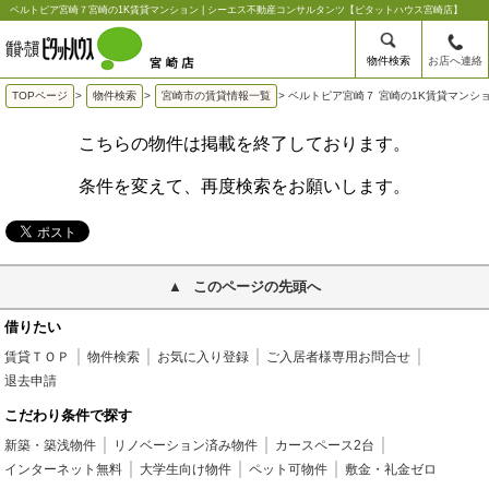
ベルトピア宮崎７宮崎の1K賃貸マンション | シーエス不動産コンサルタンツ【ピタットハウス宮崎店】
物件検索
お店へ連絡
TOPページ
>
物件検索
>
宮崎市の賃貸情報一覧
>
ベルトピア宮崎７ 宮崎の1K賃貸マンシ
こちらの物件は掲載を終了しております。
条件を変えて、再度検索をお願いします。
このページの先頭へ
借りたい
賃貸ＴＯＰ
物件検索
お気に入り登録
ご入居者様専用お問合せ
退去申請
こだわり条件で探す
新築・築浅物件
リノベーション済み物件
カースペース2台
インターネット無料
大学生向け物件
ペット可物件
敷金・礼金ゼロ