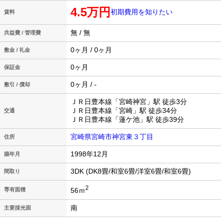
4.5万円
初期費用を知りたい
賃料
無 / 無
共益費 / 管理費
0ヶ月 / 0ヶ月
敷金 / 礼金
0ヶ月
保証金
0ヶ月 / -
敷引 / 償却
ＪＲ日豊本線「宮崎神宮」駅 徒歩3分
ＪＲ日豊本線「宮崎」駅 徒歩34分
交通
ＪＲ日豊本線「蓮ケ池」駅 徒歩39分
宮崎県宮崎市神宮東３丁目
住所
1998年12月
築年月
3DK (DK8畳/和室6畳/洋室6畳/和室6畳)
間取り
2
56ｍ
専有面積
南
主要採光面