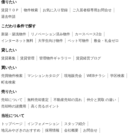
借りたい
賃貸ＴＯＰ
物件検索
お気に入り登録
ご入居者様専用お問合せ
退去申請
こだわり条件で探す
新築・築浅物件
リノベーション済み物件
カースペース2台
インターネット無料
大学生向け物件
ペット可物件
敷金・礼金ゼロ
貸したい
賃貸募集
賃貸管理
管理物件ギャラリー
賃貸経営ブログ
買いたい
売買物件検索
マンションカタログ
現地販売会
WEBチラシ
学区検索
町名検索
売りたい
売却について
無料売却査定
不動産売却の流れ
仲介と買取 の違い
売却時の諸費用
高く売るポイント
当社について
トップページ
インフォメーション
スタッフ紹介
地元みやざきのおすすめ
採用情報
会社概要
お問合せ