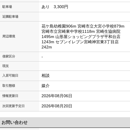
あり 3,300円
駐車場
近隣駐車場
花ケ島幼稚園906m 宮崎市立大宮小学校879m
宮崎市立宮崎東中学校1118m 宮崎生協病院
1495m 山形屋ショッピングプラザ平和台店
周辺環境
1243m セブンイレブン宮崎神宮東3丁目店
242m
-
借家区分
現況
相談
入居可能日
媒介
取引態様
2026年08月06日
情報更新日
2026年08月20日
次回更新予定日
お問い合わせ