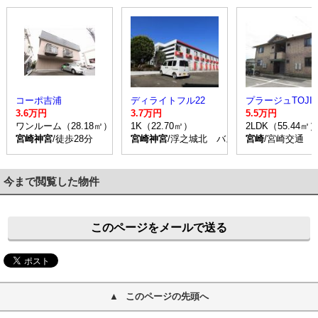
コーポ吉浦
ディライトフル22
3.6万円
3.7万円
5.5万円
ワンルーム（28.18㎡）
1K（22.70㎡）
2LDK（55.44㎡
宮崎神宮
/徒歩28分
宮崎神宮
/浮之城北 バス乗車時間10分 停
宮崎
/宮崎交通 
今まで閲覧した物件
このページをメールで送る
このページの先頭へ