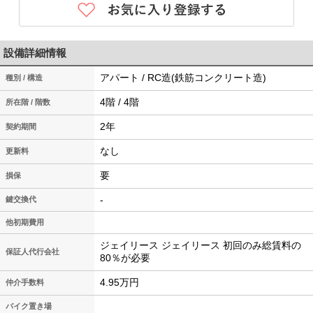
設備詳細情報
アパート / RC造(鉄筋コンクリート造)
種別 / 構造
4階 / 4階
所在階 / 階数
2年
契約期間
なし
更新料
要
損保
-
鍵交換代
他初期費用
ジェイリース ジェイリース 初回のみ総賃料の
保証人代行会社
80％が必要
4.95万円
仲介手数料
バイク置き場