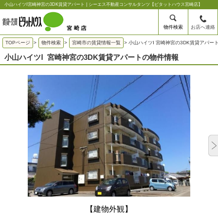
小山ハイツⅠ宮崎神宮の3DK賃貸アパート | シーエス不動産コンサルタンツ【ピタットハウス宮崎店】
物件検索
お店へ連絡
TOPページ
>
物件検索
>
宮崎市の賃貸情報一覧
>
小山ハイツⅠ 宮崎神宮の3DK賃貸アパー
小山ハイツⅠ
宮崎神宮の3DK賃貸アパートの物件情報
【建物外観】