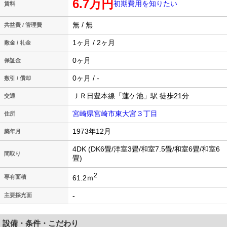
6.7万円
初期費用を知りたい
賃料
無 / 無
共益費 / 管理費
1ヶ月 / 2ヶ月
敷金 / 礼金
0ヶ月
保証金
0ヶ月 / -
敷引 / 償却
ＪＲ日豊本線「蓮ケ池」駅 徒歩21分
交通
宮崎県宮崎市東大宮３丁目
住所
1973年12月
築年月
4DK (DK6畳/洋室3畳/和室7.5畳/和室6畳/和室6
間取り
畳)
2
61.2ｍ
専有面積
-
主要採光面
設備・条件・こだわり