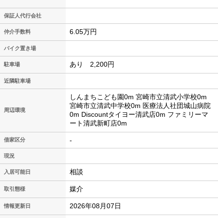
保証人代行会社
6.05万円
仲介手数料
バイク置き場
あり 2,200円
駐車場
近隣駐車場
しんまちこども園0m 宮崎市立清武小学校0m
宮崎市立清武中学校0m 医療法人社団城山病院
周辺環境
0m Discountタイヨー清武店0m ファミリーマ
ート清武新町店0m
-
借家区分
現況
相談
入居可能日
媒介
取引態様
2026年08月07日
情報更新日