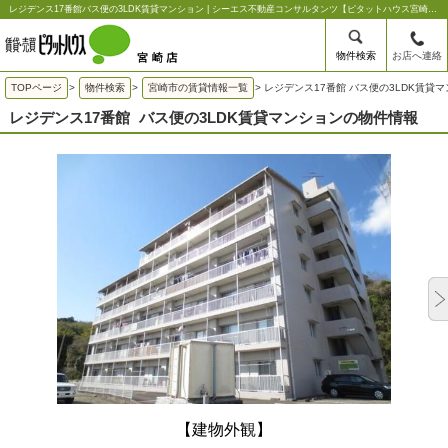
レジデンス17番館バス便の3LDK賃貸マンション | シーエス不動産コンサルタンツ【ピタットハウス宮崎店】
物件検索
お店へ連絡
TOPページ
>
物件検索
>
宮崎市の賃貸情報一覧
>
レジデンス17番館 バス便の3LDK賃貸
レジデンス17番館
バス便の3LDK賃貸マンションの物件情報
【建物外観】