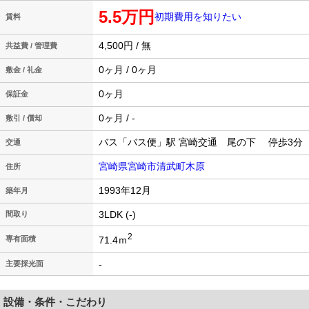
5.5万円
初期費用を知りたい
賃料
4,500円 / 無
共益費 / 管理費
0ヶ月 / 0ヶ月
敷金 / 礼金
0ヶ月
保証金
0ヶ月 / -
敷引 / 償却
バス「バス便」駅 宮崎交通 尾の下 停歩3分
交通
宮崎県宮崎市清武町木原
住所
1993年12月
築年月
3LDK (-)
間取り
2
71.4ｍ
専有面積
-
主要採光面
設備・条件・こだわり