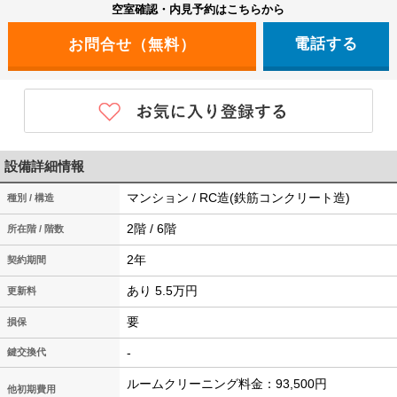
空室確認・内見予約はこちらから
電話する
設備詳細情報
マンション / RC造(鉄筋コンクリート造)
種別 / 構造
2階 / 6階
所在階 / 階数
2年
契約期間
あり 5.5万円
更新料
要
損保
-
鍵交換代
ルームクリーニング料金：93,500円
他初期費用