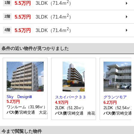
2
1階
5.5万円
3LDK（71.4ｍ
）
2
2階
5.5万円
3LDK（71.4ｍ
）
2
4階
5.5万円
3LDK（71.4ｍ
）
条件の近い物件が見つかりました
Sky DesignⅢ
スカイパーク３３
グランツモア
5.2万円
4.9万円
6.2万円
ワンルーム（31.98㎡）
2LDK（51.20㎡）
2LDK（52.54㎡
バス便
/宮崎交通 大淀バス停 停歩4分
バス便
/宮崎交通 南花ヶ島町 停歩6分
バス便
/宮崎交通
今まで閲覧した物件