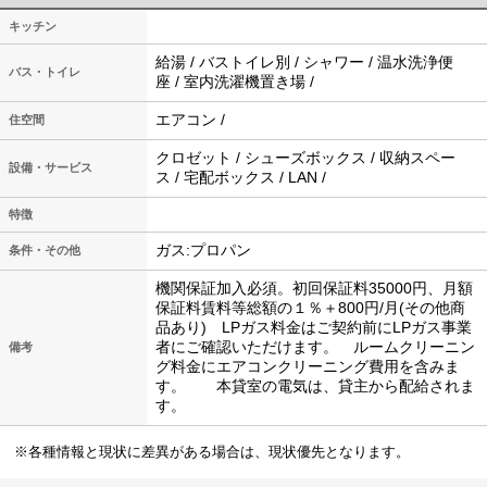
キッチン
給湯 / バストイレ別 / シャワー / 温水洗浄便
バス・トイレ
座 / 室内洗濯機置き場 /
エアコン /
住空間
クロゼット / シューズボックス / 収納スペー
設備・サービス
ス / 宅配ボックス / LAN /
特徴
ガス:プロパン
条件・その他
機関保証加入必須。初回保証料35000円、月額
保証料賃料等総額の１％＋800円/月(その他商
品あり) LPガス料金はご契約前にLPガス事業
者にご確認いただけます。 ルームクリーニン
備考
グ料金にエアコンクリーニング費用を含みま
す。 本貸室の電気は、貸主から配給されま
す。
※各種情報と現状に差異がある場合は、現状優先となります。