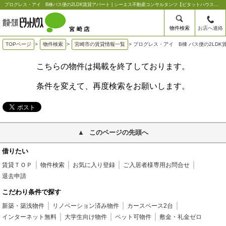
プログレス・アイ B棟バス便の2LDK賃貸アパート | シーエス不動産コンサルタンツ【ピタットハウス宮崎店】
物件検索
お店へ連絡
TOPページ
>
物件検索
>
宮崎市の賃貸情報一覧
>
プログレス・アイ B棟 バス便の2LDK
こちらの物件は掲載を終了しております。
条件を変えて、再度検索をお願いします。
このページの先頭へ
借りたい
賃貸ＴＯＰ
物件検索
お気に入り登録
ご入居者様専用お問合せ
退去申請
こだわり条件で探す
新築・築浅物件
リノベーション済み物件
カースペース2台
インターネット無料
大学生向け物件
ペット可物件
敷金・礼金ゼロ