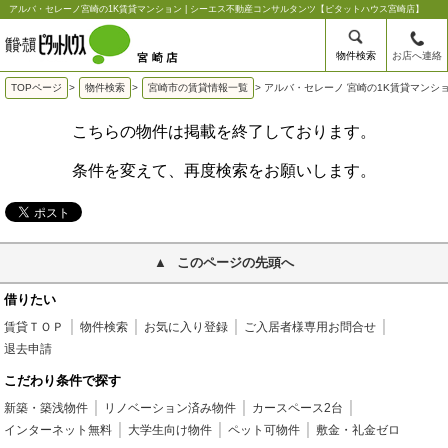
アルバ・セレーノ宮崎の1K賃貸マンション | シーエス不動産コンサルタンツ【ピタットハウス宮崎店】
物件検索
お店へ連絡
TOPページ
>
物件検索
>
宮崎市の賃貸情報一覧
>
アルバ・セレーノ 宮崎の1K賃貸マンシ
こちらの物件は掲載を終了しております。
条件を変えて、再度検索をお願いします。
このページの先頭へ
借りたい
賃貸ＴＯＰ
物件検索
お気に入り登録
ご入居者様専用お問合せ
退去申請
こだわり条件で探す
新築・築浅物件
リノベーション済み物件
カースペース2台
インターネット無料
大学生向け物件
ペット可物件
敷金・礼金ゼロ