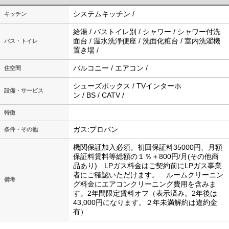
システムキッチン /
キッチン
給湯 / バストイレ別 / シャワー / シャワー付洗
面台 / 温水洗浄便座 / 洗面化粧台 / 室内洗濯機
バス・トイレ
置き場 /
バルコニー / エアコン /
住空間
シューズボックス / TVインターホ
設備・サービス
ン / BS / CATV /
特徴
ガス:プロパン
条件・その他
機関保証加入必須。初回保証料35000円、月額
保証料賃料等総額の１％＋800円/月(その他商
品あり) LPガス料金はご契約前にLPガス事業
者にご確認いただけます。 ルームクリーニン
備考
グ料金にエアコンクリーニング費用を含みま
す。2年間限定賃料オフ（表示済み。2年後は
43,000円になります。２年未満解約は違約金
有）