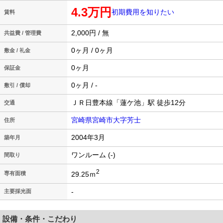
4.3万円
初期費用を知りたい
賃料
2,000円 / 無
共益費 / 管理費
0ヶ月 / 0ヶ月
敷金 / 礼金
0ヶ月
保証金
0ヶ月 / -
敷引 / 償却
ＪＲ日豊本線「蓮ケ池」駅 徒歩12分
交通
宮崎県宮崎市大字芳士
住所
2004年3月
築年月
ワンルーム (-)
間取り
2
29.25ｍ
専有面積
-
主要採光面
設備・条件・こだわり