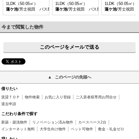
1LDK（50.05㎡）
1LDK（50.05㎡）
1LDK（50.05㎡）
蓮ケ池
/芳士祝田 バス乗車時間3分 停歩3分
蓮ケ池
/芳士祝田 バス乗車時間3分 停歩3分
蓮ケ池
/芳士祝田
今まで閲覧した物件
このページをメールで送る
このページの先頭へ
借りたい
賃貸ＴＯＰ
物件検索
お気に入り登録
ご入居者様専用お問合せ
退去申請
こだわり条件で探す
新築・築浅物件
リノベーション済み物件
カースペース2台
インターネット無料
大学生向け物件
ペット可物件
敷金・礼金ゼロ
貸したい