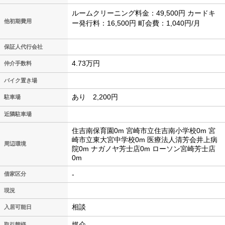
ルームクリーニング料金：49,500円 カードキ
他初期費用
ー発行料：16,500円 町会費：1,040円/月
保証人代行会社
4.73万円
仲介手数料
バイク置き場
あり 2,200円
駐車場
近隣駐車場
住吉南保育園0m 宮崎市立住吉南小学校0m 宮
崎市立東大宮中学校0m 医療法人清芳会井上病
周辺環境
院0m ナガノヤ芳士店0m ローソン宮崎芳士店
0m
-
借家区分
現況
相談
入居可能日
媒介
取引態様