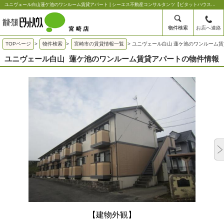
ユニヴェール白山蓮ケ池のワンルーム賃貸アパート | シーエス不動産コンサルタンツ【ピタットハウス宮崎店】
物件検索
お店へ連絡
TOPページ
>
物件検索
>
宮崎市の賃貸情報一覧
>
ユニヴェール白山 蓮ケ池のワンルーム
ユニヴェール白山
蓮ケ池のワンルーム賃貸アパートの物件情報
【建物外観】