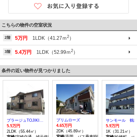
こちらの物件の空室状況
2
2階
5万円
1LDK（41.27ｍ
）
2
3階
5.4万円
1LDK（52.99ｍ
）
条件の近い物件が見つかりました
プリムローズ
プラージュTOJIKI B棟
サンモール 鶴
4.65万円
5.5万円
5.9万円
2DK（45.89㎡）
2LDK（55.44㎡）
1K（31.21㎡）
宮崎
/高岡 バス乗車時間45分 停歩3分
宮崎
/宮崎交通 城元停留所 バス乗車時間4分 停歩4分
宮崎
/松橋町 バ