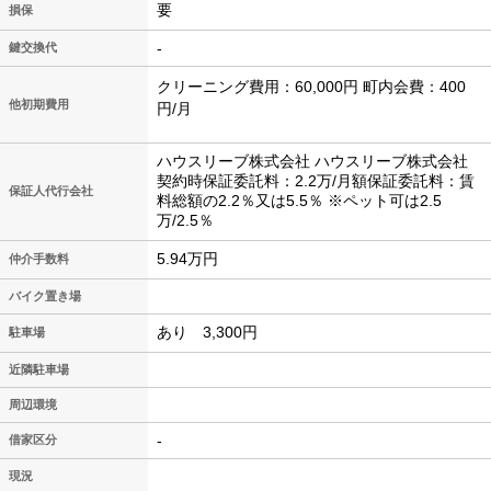
要
損保
-
鍵交換代
クリーニング費用：60,000円 町内会費：400
他初期費用
円/月
ハウスリーブ株式会社 ハウスリーブ株式会社
契約時保証委託料：2.2万/月額保証委託料：賃
保証人代行会社
料総額の2.2％又は5.5％ ※ペット可は2.5
万/2.5％
5.94万円
仲介手数料
バイク置き場
あり 3,300円
駐車場
近隣駐車場
周辺環境
-
借家区分
現況