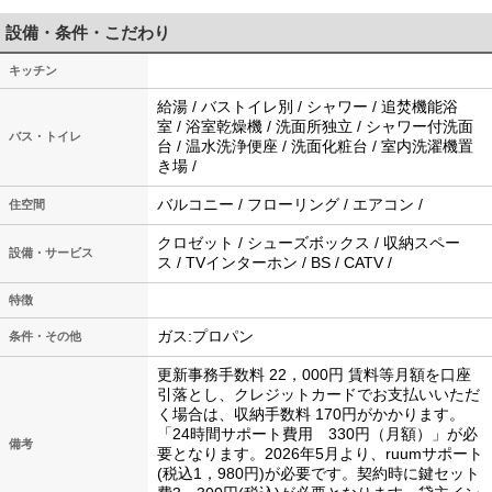
設備・条件・こだわり
キッチン
給湯 / バストイレ別 / シャワー / 追焚機能浴
室 / 浴室乾燥機 / 洗面所独立 / シャワー付洗面
バス・トイレ
台 / 温水洗浄便座 / 洗面化粧台 / 室内洗濯機置
き場 /
バルコニー / フローリング / エアコン /
住空間
クロゼット / シューズボックス / 収納スペー
設備・サービス
ス / TVインターホン / BS / CATV /
特徴
ガス:プロパン
条件・その他
更新事務手数料 22，000円 賃料等月額を口座
引落とし、クレジットカードでお支払いいただ
く場合は、収納手数料 170円がかかります。
「24時間サポート費用 330円（月額）」が必
備考
要となります。2026年5月より、ruumサポート
(税込1，980円)が必要です。契約時に鍵セット