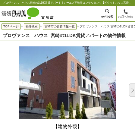
プロヴァンス ハウス宮崎の1LDK賃貸アパート | シーエス不動産コンサルタンツ【ピタットハウス宮崎店】
物件検索
お店へ連絡
TOPページ
>
物件検索
>
宮崎市の賃貸情報一覧
>
プロヴァンス ハウス 宮崎の1LDK賃貸
プロヴァンス ハウス
宮崎の1LDK賃貸アパートの物件情報
【建物外観】