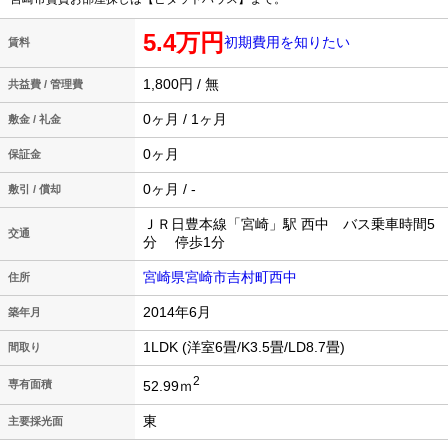
5.4万円
初期費用を知りたい
賃料
1,800円 / 無
共益費 / 管理費
0ヶ月 / 1ヶ月
敷金 / 礼金
0ヶ月
保証金
0ヶ月 / -
敷引 / 償却
ＪＲ日豊本線「宮崎」駅 西中 バス乗車時間5
交通
分 停歩1分
宮崎県宮崎市吉村町西中
住所
2014年6月
築年月
1LDK (洋室6畳/K3.5畳/LD8.7畳)
間取り
2
52.99ｍ
専有面積
東
主要採光面