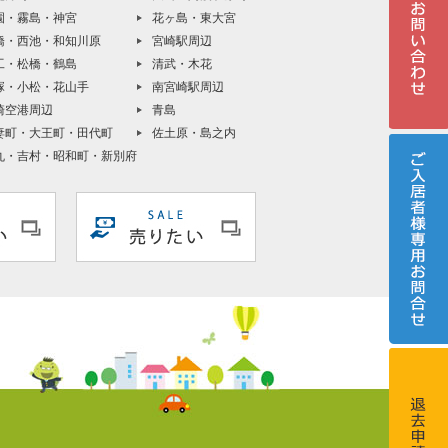
園・霧島・神宮
花ヶ島・東大宮
橋・西池・和知川原
宮崎駅周辺
工・松橋・鶴島
清武・木花
塚・小松・花山手
南宮崎駅周辺
崎空港周辺
青島
妻町・大王町・田代町
佐土原・島之内
丸・吉村・昭和町・新別府