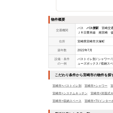
物件概要
バス
バス便駅
宮崎交通
交通機関
ＪＲ日豊本線 南宮崎 徒
住所
宮崎県宮崎市大塚町
築年数
2022年7月
設備・条件
バストイレ別 / シャワー /
の一例
ューズボックス / 収納スペー
こだわり条件から宮崎市の物件を探
宮崎市+バストイレ別
宮崎市+シャワー
宮崎市+システムキッチン
宮崎市+対面式
宮崎市+収納スペース
宮崎市+TVインター