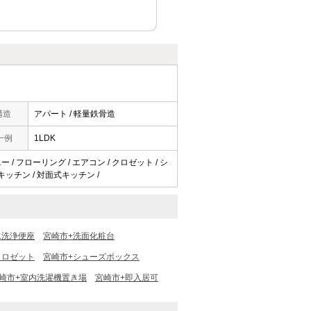
構造
アパート / 軽量鉄骨造
一例
1LDK
 / フローリング / エアコン / クロゼット / シ
キッチン / 対面式キッチン /
水洗浄便座
宮崎市+洗面化粧台
クロゼット
宮崎市+シューズボックス
崎市+室内洗濯機置き場
宮崎市+即入居可