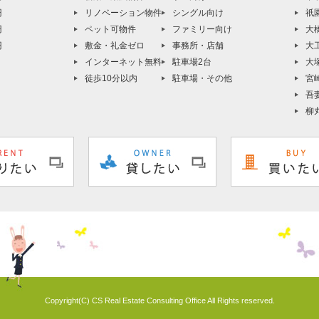
円
リノベーション物件
シングル向け
祇
円
ペット可物件
ファミリー向け
大
円
敷金・礼金ゼロ
事務所・店舗
大
インターネット無料
駐車場2台
大
徒歩10分以内
駐車場・その他
宮
吾
柳
Copyright(C) CS Real Estate Consulting Office All Rights reserved.