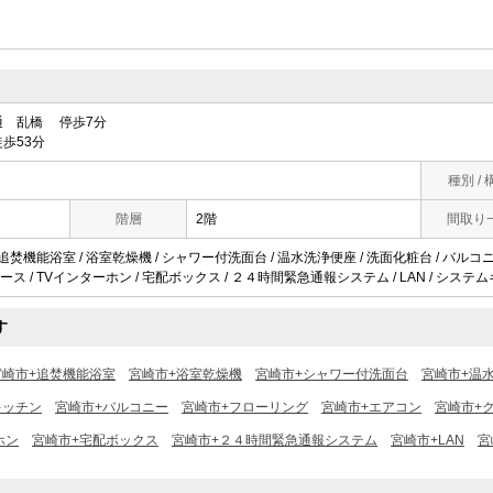
 乱橋 停歩7分
歩53分
種別 / 
階層
2階
間取り
 追焚機能浴室 / 浴室乾燥機 / シャワー付洗面台 / 温水洗浄便座 / 洗面化粧台 / バルコニー
ス / TVインターホン / 宅配ボックス / ２４時間緊急通報システム / LAN / システム
す
宮崎市+追焚機能浴室
宮崎市+浴室乾燥機
宮崎市+シャワー付洗面台
宮崎市+温
キッチン
宮崎市+バルコニー
宮崎市+フローリング
宮崎市+エアコン
宮崎市+
ホン
宮崎市+宅配ボックス
宮崎市+２４時間緊急通報システム
宮崎市+LAN
宮