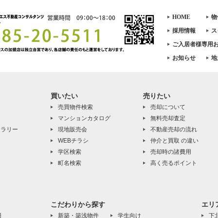
HOME
物
採用情報
ス
ご入居者様専用
お知らせ
地
買いたい
売りたい
売買物件検索
売却について
マンションカタログ
無料売却査定
ャラリー
現地販売会
不動産売却の流れ
WEBチラシ
仲介と買取 の違い
学区検索
売却時の諸費用
町名検索
高く売るポイント
こだわりから探す
エリ
円
新築・築浅物件
学生向け
下