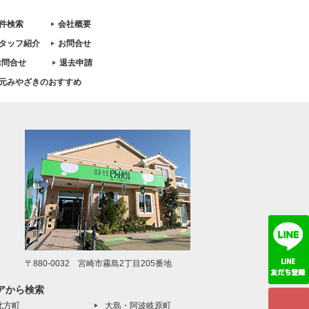
件検索
会社概要
タッフ紹介
お問合せ
お問合せ
退去申請
元みやざきのおすすめ
〒880-0032 宮崎市霧島2丁目205番地
アから検索
北方町
大島・阿波岐原町