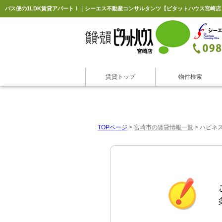
バス便の1LDK賃貸アパート！｜シーエス不動産コンサルタンツ【ピタットハウス宮崎店
賃貸トップ
物件検索
TOPページ
>
宮崎市の賃貸情報一覧
>
ハピネス