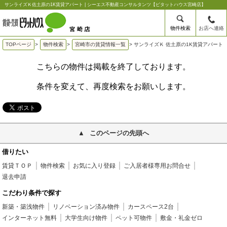
サンライズＫ佐土原の1K賃貸アパート | シーエス不動産コンサルタンツ【ピタットハウス宮崎店】
物件検索
お店へ連絡
TOPページ
>
物件検索
>
宮崎市の賃貸情報一覧
>
サンライズＫ 佐土原の1K賃貸アパート
こちらの物件は掲載を終了しております。
条件を変えて、再度検索をお願いします。
このページの先頭へ
借りたい
賃貸ＴＯＰ
物件検索
お気に入り登録
ご入居者様専用お問合せ
退去申請
こだわり条件で探す
新築・築浅物件
リノベーション済み物件
カースペース2台
インターネット無料
大学生向け物件
ペット可物件
敷金・礼金ゼロ