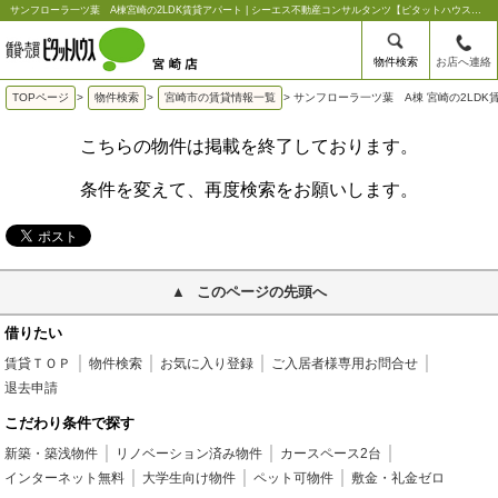
サンフローラ一ツ葉 A棟宮崎の2LDK賃貸アパート | シーエス不動産コンサルタンツ【ピタットハウス宮崎店】
物件検索
お店へ連絡
TOPページ
>
物件検索
>
宮崎市の賃貸情報一覧
>
サンフローラ一ツ葉 A棟 宮崎の2LDK
こちらの物件は掲載を終了しております。
条件を変えて、再度検索をお願いします。
このページの先頭へ
借りたい
賃貸ＴＯＰ
物件検索
お気に入り登録
ご入居者様専用お問合せ
退去申請
こだわり条件で探す
新築・築浅物件
リノベーション済み物件
カースペース2台
インターネット無料
大学生向け物件
ペット可物件
敷金・礼金ゼロ