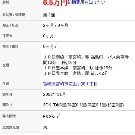
6.5万円
初期費用を知りたい
賃料
無 / 無
共益費 / 管理費
2ヶ月 / 0ヶ月
敷金 / 礼金
0ヶ月
保証金
0ヶ月 / -
敷引 / 償却
ＪＲ日南線「南宮崎」駅 福島町 バス乗車時
間10分 停歩6分
交通
ＪＲ日豊本線「南宮崎」駅 徒歩25分
ＪＲ日豊本線「宮崎」駅 徒歩42分
宮崎県宮崎市花山手東１丁目
住所
2002年11月
築年月
3DK (DK6畳/洋室6.1畳/洋室6.1畳/和室6畳)
間取り
2
56.85ｍ
専有面積
東
主要採光面