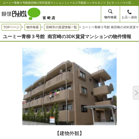
ユーミー青柳３号館南宮崎の3DK賃貸マンション | シーエス不動産コンサルタンツ【ピタットハウス宮崎店】
物件検索
お店へ連絡
TOPページ
>
物件検索
>
宮崎市の賃貸情報一覧
>
ユーミー青柳３号館 南宮崎の3DK賃貸
ユーミー青柳３号館
南宮崎の3DK賃貸マンションの物件情報
【建物外観】