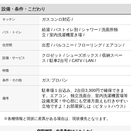
設備・条件・こだわり
ガスコンロ対応 /
キッチン
給湯 / バストイレ別 / シャワー / 洗面所独
バス・トイレ
立 / 室内洗濯機置き場 /
出窓 / バルコニー / フローリング / エアコン /
住空間
クロゼット / シューズボックス / 収納スペー
設備・サービス
ス / 駐車2台可 / CATV / LAN /
特徴
ガス:プロパン
条件・その他
駐車場１台込み、2台目3,300円で確保できま
す。エアコン、独立洗面台、室内洗濯機置場等
備考
設備充実！中心部にも空港方面えも行きやすい
立地ですよ！お部屋探しは（ピタットハウス）
※各種情報と現状に差異がある場合は、現状優先となります。