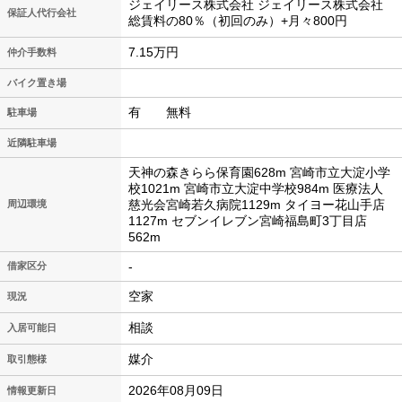
ジェイリース株式会社 ジェイリース株式会社
保証人代行会社
総賃料の80％（初回のみ）+月々800円
7.15万円
仲介手数料
バイク置き場
有 無料
駐車場
近隣駐車場
天神の森きらら保育園628m 宮崎市立大淀小学
校1021m 宮崎市立大淀中学校984m 医療法人
慈光会宮崎若久病院1129m タイヨー花山手店
周辺環境
1127m セブンイレブン宮崎福島町3丁目店
562m
-
借家区分
空家
現況
相談
入居可能日
媒介
取引態様
2026年08月09日
情報更新日