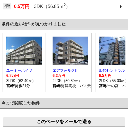
2
2階
6.5万円
3DK（56.85ｍ
）
条件の近い物件が見つかりました
ユーミーハイツ
エアフォルクⅡ
田代セントラル
6.8万円
6.2万円
6.5万円
3LDK（62.40㎡）
2LDK（50.80㎡）
2LDK（55.00㎡
宮崎
/徒歩21分
宮崎
/海洋高校 バス乗車時間36分 停歩7分
宮崎
/一の宮 バ
今まで閲覧した物件
このページをメールで送る