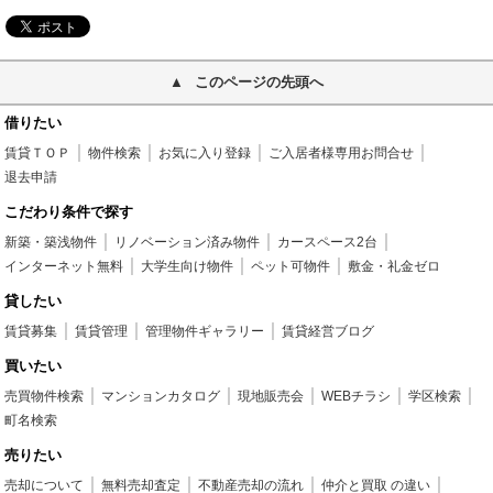
このページの先頭へ
借りたい
賃貸ＴＯＰ
物件検索
お気に入り登録
ご入居者様専用お問合せ
退去申請
こだわり条件で探す
新築・築浅物件
リノベーション済み物件
カースペース2台
インターネット無料
大学生向け物件
ペット可物件
敷金・礼金ゼロ
貸したい
賃貸募集
賃貸管理
管理物件ギャラリー
賃貸経営ブログ
買いたい
売買物件検索
マンションカタログ
現地販売会
WEBチラシ
学区検索
町名検索
売りたい
売却について
無料売却査定
不動産売却の流れ
仲介と買取 の違い