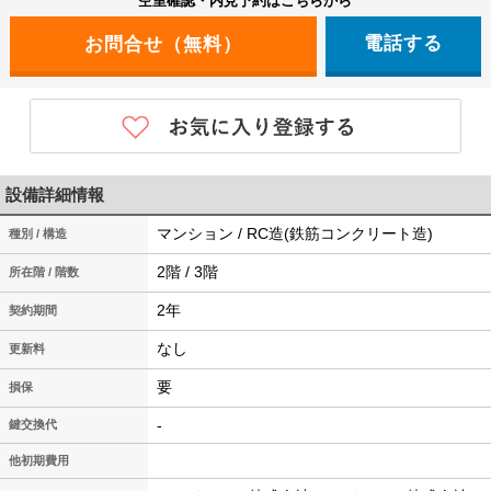
空室確認・内見予約はこちらから
電話する
設備詳細情報
マンション / RC造(鉄筋コンクリート造)
種別 / 構造
2階 / 3階
所在階 / 階数
2年
契約期間
なし
更新料
要
損保
-
鍵交換代
他初期費用