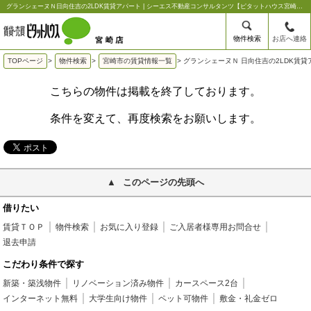
グランシェーヌＮ日向住吉の2LDK賃貸アパート | シーエス不動産コンサルタンツ【ピタットハウス宮崎店】
物件検索
お店へ連絡
TOPページ
>
物件検索
>
宮崎市の賃貸情報一覧
>
グランシェーヌＮ 日向住吉の2LDK賃貸
こちらの物件は掲載を終了しております。
条件を変えて、再度検索をお願いします。
このページの先頭へ
借りたい
賃貸ＴＯＰ
物件検索
お気に入り登録
ご入居者様専用お問合せ
退去申請
こだわり条件で探す
新築・築浅物件
リノベーション済み物件
カースペース2台
インターネット無料
大学生向け物件
ペット可物件
敷金・礼金ゼロ