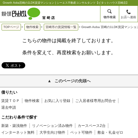
Growth Aoba宮崎の1LDK賃貸マンション | シーエス不動産コンサルタンツ【ピタットハウス宮崎店】
物件検索
お店へ連絡
TOPページ
>
物件検索
>
宮崎市の賃貸情報一覧
>
Growth Aoba 宮崎の1LDK賃貸マンショ
こちらの物件は掲載を終了しております。
条件を変えて、再度検索をお願いします。
このページの先頭へ
借りたい
賃貸ＴＯＰ
物件検索
お気に入り登録
ご入居者様専用お問合せ
退去申請
こだわり条件で探す
新築・築浅物件
リノベーション済み物件
カースペース2台
インターネット無料
大学生向け物件
ペット可物件
敷金・礼金ゼロ