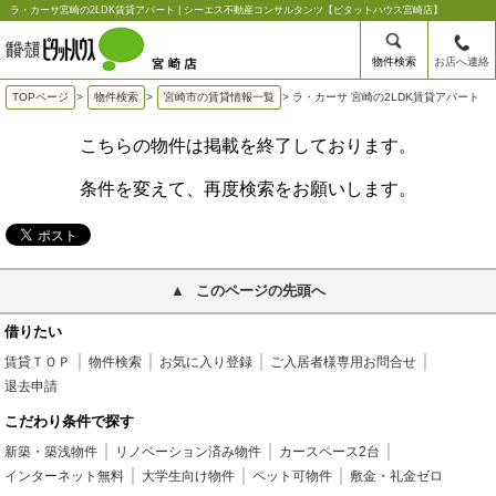
ラ・カーサ宮崎の2LDK賃貸アパート | シーエス不動産コンサルタンツ【ピタットハウス宮崎店】
物件検索
お店へ連絡
TOPページ
>
物件検索
>
宮崎市の賃貸情報一覧
>
ラ・カーサ 宮崎の2LDK賃貸アパート
こちらの物件は掲載を終了しております。
条件を変えて、再度検索をお願いします。
このページの先頭へ
借りたい
賃貸ＴＯＰ
物件検索
お気に入り登録
ご入居者様専用お問合せ
退去申請
こだわり条件で探す
新築・築浅物件
リノベーション済み物件
カースペース2台
インターネット無料
大学生向け物件
ペット可物件
敷金・礼金ゼロ