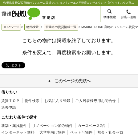
MARINE ROAD宮崎のワンルーム賃貸マンション | シーエス不動産コンサルタンツ【ピタットハウス宮崎店】
物件検索
お店へ連絡
TOPページ
>
物件検索
>
宮崎市の賃貸情報一覧
>
MARINE ROAD 宮崎のワンルーム賃貸
こちらの物件は掲載を終了しております。
条件を変えて、再度検索をお願いします。
このページの先頭へ
借りたい
賃貸ＴＯＰ
物件検索
お気に入り登録
ご入居者様専用お問合せ
退去申請
こだわり条件で探す
新築・築浅物件
リノベーション済み物件
カースペース2台
インターネット無料
大学生向け物件
ペット可物件
敷金・礼金ゼロ