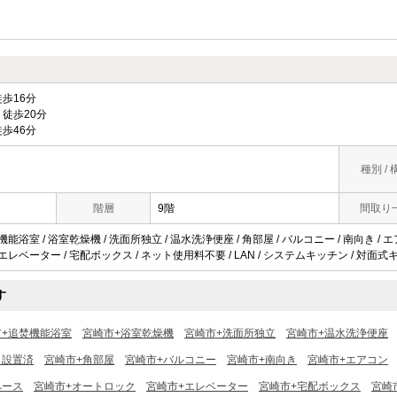
歩16分
徒歩20分
歩46分
種別 / 
階層
9階
間取り
機能浴室 / 浴室乾燥機 / 洗面所独立 / 温水洗浄便座 / 角部屋 / バルコニー / 南向き / 
 エレベーター / 宅配ボックス / ネット使用料不要 / LAN / システムキッチン / 対面式
す
市+追焚機能浴室
宮崎市+浴室乾燥機
宮崎市+洗面所独立
宮崎市+温水洗浄便座
ロ設置済
宮崎市+角部屋
宮崎市+バルコニー
宮崎市+南向き
宮崎市+エアコン
ペース
宮崎市+オートロック
宮崎市+エレベーター
宮崎市+宅配ボックス
宮崎