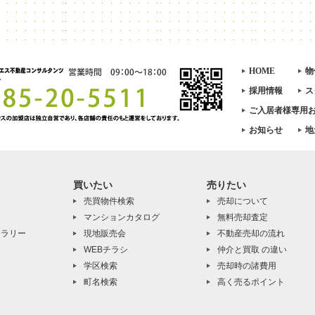
HOME
物
採用情報
ス
ご入居者様専用
お知らせ
地
買いたい
売りたい
売買物件検索
売却について
マンションカタログ
無料売却査定
ャラリー
現地販売会
不動産売却の流れ
WEBチラシ
仲介と買取 の違い
学区検索
売却時の諸費用
町名検索
高く売るポイント