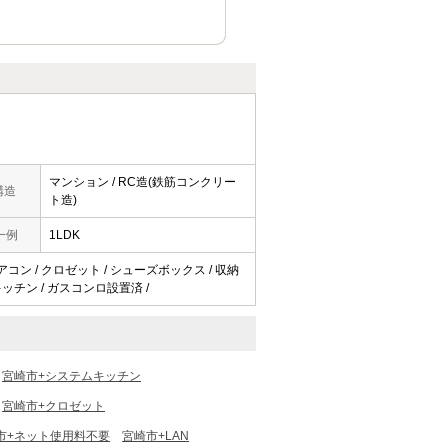
マンション / RC造(鉄筋コンクリー
構造
ト造)
一例
1LDK
エアコン / クロゼット / シューズボックス / 収納
キッチン / ガスコンロ設置済 /
宮崎市+システムキッチン
宮崎市+クロゼット
市+ネット使用料不要
宮崎市+LAN