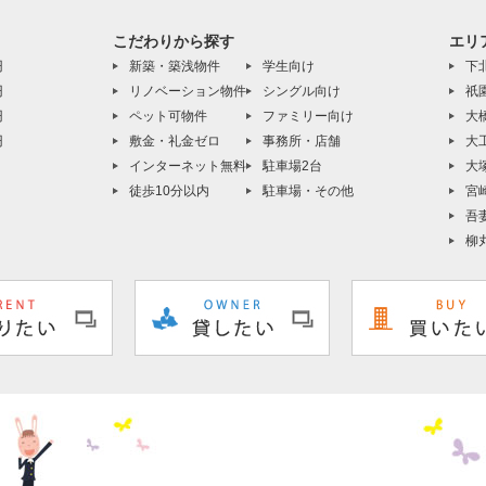
こだわりから探す
エリ
円
新築・築浅物件
学生向け
下
円
リノベーション物件
シングル向け
祇
円
ペット可物件
ファミリー向け
大
円
敷金・礼金ゼロ
事務所・店舗
大
インターネット無料
駐車場2台
大
徒歩10分以内
駐車場・その他
宮
吾
柳