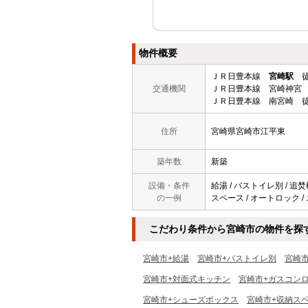
物件概要
ＪＲ日豊本線
宮崎駅
徒
交通機関
ＪＲ日豊本線 宮崎神宮 
ＪＲ日豊本線 南宮崎 徒
住所
宮崎県宮崎市江平東
築年数
新築
設備・条件
給湯 / バストイレ別 / 追焚
の一例
スペース / オートロック /
こだわり条件から宮崎市の物件を探
宮崎市+給湯
宮崎市+バストイレ別
宮崎
宮崎市+対面式キッチン
宮崎市+ガスコン
宮崎市+シューズボックス
宮崎市+収納ス