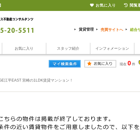
お気に入り
閲覧
】
賃貸管理
売買サイトへ
総合
お気に入り
スタッフ紹介
インフォメーション
0
現在
件
AGE江平EAST 宮崎の1LDK賃貸マンション！