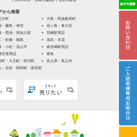
〒880-0032 宮崎市霧島2丁目205番地
アから検索
北方町
大島・阿波岐原町
園・霧島・神宮
花ヶ島・東大宮
橋・西池・和知川原
宮崎駅周辺
工・松橋・鶴島
清武・木花
塚・小松・花山手
南宮崎駅周辺
崎空港周辺
青島
妻町・大王町・田代町
佐土原・島之内
丸・吉村・昭和町・新別府