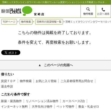
宮崎ミッドタウンツインタワーマハロバス便のワンルーム賃貸マンション | シーエス不動産コンサルタンツ【ピタットハウス宮崎店】
物件検索
お店へ連絡
TOPページ
>
物件検索
>
宮崎市の賃貸情報一覧
>
宮崎ミッドタウンツインタワーマハロ 
こちらの物件は掲載を終了しております。
条件を変えて、再度検索をお願いします。
このページの先頭へ
借りたい
賃貸ＴＯＰ
物件検索
お気に入り登録
ご入居者様専用お問合せ
退去申請
こだわり条件で探す
新築・築浅物件
リノベーション済み物件
カースペース2台
インターネット無料
大学生向け物件
ペット可物件
敷金・礼金ゼロ