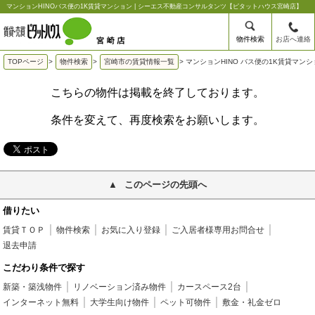
マンションHINOバス便の1K賃貸マンション | シーエス不動産コンサルタンツ【ピタットハウス宮崎店】
物件検索
お店へ連絡
TOPページ
>
物件検索
>
宮崎市の賃貸情報一覧
>
マンションHINO バス便の1K賃貸マンシ
こちらの物件は掲載を終了しております。
条件を変えて、再度検索をお願いします。
このページの先頭へ
借りたい
賃貸ＴＯＰ
物件検索
お気に入り登録
ご入居者様専用お問合せ
退去申請
こだわり条件で探す
新築・築浅物件
リノベーション済み物件
カースペース2台
インターネット無料
大学生向け物件
ペット可物件
敷金・礼金ゼロ