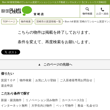
Bon hill 駅前宮崎のワンルーム賃貸マンション | シーエス不動産コンサルタンツ【ピタットハウス宮崎店】
物件検索
お店へ連絡
TOPページ
>
物件検索
>
宮崎市の賃貸情報一覧
>
Bon hill 駅前 宮崎のワンルーム賃貸マ
こちらの物件は掲載を終了しております。
条件を変えて、再度検索をお願いします。
このページの先頭へ
借りたい
賃貸ＴＯＰ
物件検索
お気に入り登録
ご入居者様専用お問合せ
退去申請
こだわり条件で探す
新築・築浅物件
リノベーション済み物件
カースペース2台
インターネット無料
大学生向け物件
ペット可物件
敷金・礼金ゼロ